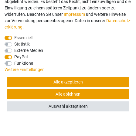
abgelehnt werden. Es besteht das Recht, nicht einzuwilligen und die
Einwilligung zu einem späteren Zeitpunkt zu ändern oder zu
widerrufen. Beachten Sie unser
Impressum
und weitere Hinweise
zur Verwendung personenbezogener Daten in unserer
Daten­schutz­
erklärung
.
(0)
Essenziell
Liebherr R 906/916/926 Litronic - Frontscheibe
Statistik
unten ohne Anbauteile
Externe Medien
PayPal
Funktional
150,00 €
Weitere Einstellungen
Sofort versandfertig, Lieferzeit 48h (Deutschland)
Alle akzeptieren
Alle ablehnen
Auswahl akzeptieren