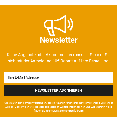
Newsletter
Keine Angebote oder Aktion mehr verpassen. Sichern Sie
sich mit der Anmeldung 10€ Rabatt auf Ihre Bestellung.
Newsletter
Honig
NEWSLETTER ABONNIEREN
Sie erklären sich damit ein­ver­standen, dass Ihre Da­ten für unseren News­letter­versand ver­wen­det
werden. Der News­letter ist jeder­zeit ab­bestel­lbar. Weitere Infor­mationen und Wider­rufshin­weise
finden Sie in unserer
Daten­schutz­erklärung