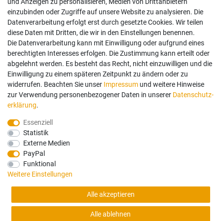
Widerrufsrecht
und Anzeigen zu personalisieren, Medien von Drittanbietern
Datenschutz
einzubinden oder Zugriffe auf unsere Website zu analysieren. Die
Vertrag widerrufen
Datenverarbeitung erfolgt erst durch gesetzte Cookies. Wir teilen
diese Daten mit Dritten, die wir in den Einstellungen benennen.
Die Datenverarbeitung kann mit Einwilligung oder aufgrund eines
Mein Konto
berechtigten Interesses erfolgen. Die Zustimmung kann erteilt oder
abgelehnt werden. Es besteht das Recht, nicht einzuwilligen und die
Anmelden
Einwilligung zu einem späteren Zeitpunkt zu ändern oder zu
Registrieren
widerrufen. Beachten Sie unser
Impressum
und weitere Hinweise
zur Verwendung personenbezogener Daten in unserer
Daten­schutz­
erklärung
.
Bezahlung und Versand
Essenziell
Statistik
Wir bieten Ihnen viele Möglichkeiten einer sicheren Bezahlung.
Externe Medien
PayPal
Funktional
Weitere Einstellungen
Alle Preise in Euro und inkl. der gesetzlichen Mehrwertsteuer ggf. zzgl.
Alle akzeptieren
Versandkosten. Lieferung innerhalb Deutschlands. Änderungen und Irrtümer
vorbehalten. Abbildungen ähnlich. Nur solange der Vorrat reicht.
Alle ablehnen