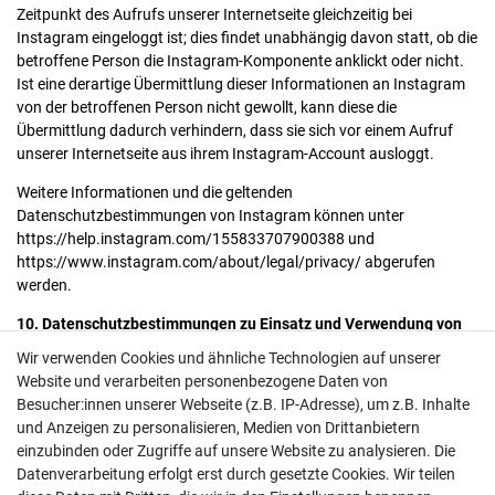
Zeitpunkt des Aufrufs unserer Internetseite gleichzeitig bei
Instagram eingeloggt ist; dies findet unabhängig davon statt, ob die
betroffene Person die Instagram-Komponente anklickt oder nicht.
Ist eine derartige Übermittlung dieser Informationen an Instagram
von der betroffenen Person nicht gewollt, kann diese die
Übermittlung dadurch verhindern, dass sie sich vor einem Aufruf
unserer Internetseite aus ihrem Instagram-Account ausloggt.
Weitere Informationen und die geltenden
Datenschutzbestimmungen von Instagram können unter
https://help.instagram.com/155833707900388 und
https://www.instagram.com/about/legal/privacy/ abgerufen
werden.
10. Datenschutzbestimmungen zu Einsatz und Verwendung von
Matomo
Wir verwenden Cookies und ähnliche Technologien auf unserer
Der für die Verarbeitung Verantwortliche hat auf dieser Internetseite
Website und verarbeiten personenbezogene Daten von
die Komponente Matomo integriert. Matomo ist ein Open-Source-
Besucher:innen unserer Webseite (z.B. IP-Adresse), um z.B. Inhalte
Softwaretool zur Web-Analyse. Web-Analyse ist die Erhebung,
und Anzeigen zu personalisieren, Medien von Drittanbietern
Sammlung und Auswertung von Daten über das Verhalten von
einzubinden oder Zugriffe auf unsere Website zu analysieren. Die
Besuchern von Internetseiten. Ein Web-Analyse-Tool erfasst unter
Datenverarbeitung erfolgt erst durch gesetzte Cookies. Wir teilen
anderem Daten darüber, von welcher Internetseite eine betroffene