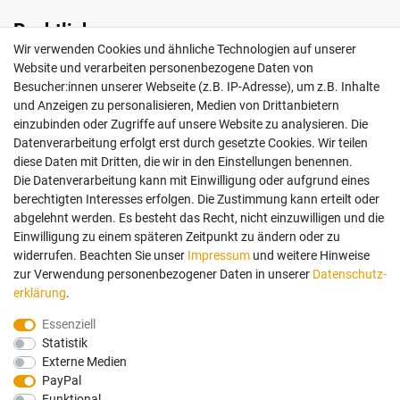
Rechtliches
Wir verwenden Cookies und ähnliche Technologien auf unserer
Impressum
Website und verarbeiten personenbezogene Daten von
AGB
Besucher:innen unserer Webseite (z.B. IP-Adresse), um z.B. Inhalte
Widerrufsrecht
und Anzeigen zu personalisieren, Medien von Drittanbietern
Datenschutz
einzubinden oder Zugriffe auf unsere Website zu analysieren. Die
Vertrag widerrufen
Datenverarbeitung erfolgt erst durch gesetzte Cookies. Wir teilen
diese Daten mit Dritten, die wir in den Einstellungen benennen.
Die Datenverarbeitung kann mit Einwilligung oder aufgrund eines
Mein Konto
berechtigten Interesses erfolgen. Die Zustimmung kann erteilt oder
abgelehnt werden. Es besteht das Recht, nicht einzuwilligen und die
Anmelden
Einwilligung zu einem späteren Zeitpunkt zu ändern oder zu
Registrieren
widerrufen. Beachten Sie unser
Impressum
und weitere Hinweise
zur Verwendung personenbezogener Daten in unserer
Daten­schutz­
erklärung
.
Bezahlung und Versand
Essenziell
Statistik
Wir bieten Ihnen viele Möglichkeiten einer sicheren Bezahlung.
Externe Medien
PayPal
Funktional