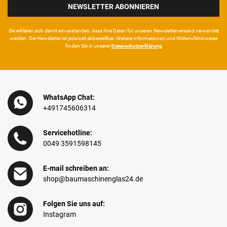
NEWSLETTER ABONNIEREN
Sie erklären sich damit ein­ver­standen, dass Ihre Da­ten für unseren News­letter­versand ver­wen­det
werden. Der News­letter ist jeder­zeit ab­bestel­lbar. Weitere Infor­mationen und Wider­rufshin­weise
finden Sie in unserer
Daten­schutz­erklärung
WhatsApp Chat:
+491745606314
Servicehotline:
0049 3591598145
E-mail schreiben an:
shop@baumaschinenglas24.de
Folgen Sie uns auf:
Instagram