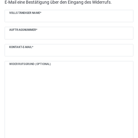
E-Mail eine Bestätigung über den Eingang des Widerrufs.
Ceres::Template.mailFormHoneypotLabel
VOLLSTÄNDIGER NAME*
AUFTRAGSNUMMER*
KONTAKT-E-MAIL*
WIDERRUFSGRUND (OPTIONAL)