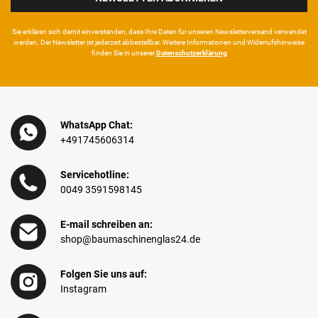
Sie erklären sich damit ein­ver­standen, dass Ihre Da­ten für unseren News­letter­versand ver­wen­det
werden. Der News­letter ist jeder­zeit ab­bestel­lbar. Weitere Infor­mationen und Wider­rufshin­weise
finden Sie in unserer
Daten­schutz­erklärung
WhatsApp Chat:
+491745606314
Servicehotline:
0049 3591598145
E-mail schreiben an:
shop@baumaschinenglas24.de
Folgen Sie uns auf:
Instagram