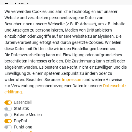
Rechtliches
Wir verwenden Cookies und ähnliche Technologien auf unserer
Impressum
Website und verarbeiten personenbezogene Daten von
AGB
Besucher:innen unserer Webseite (z.B. IP-Adresse), um z.B. Inhalte
Widerrufsrecht
und Anzeigen zu personalisieren, Medien von Drittanbietern
Datenschutz
einzubinden oder Zugriffe auf unsere Website zu analysieren. Die
Vertrag widerrufen
Datenverarbeitung erfolgt erst durch gesetzte Cookies. Wir teilen
diese Daten mit Dritten, die wir in den Einstellungen benennen.
Die Datenverarbeitung kann mit Einwilligung oder aufgrund eines
Mein Konto
berechtigten Interesses erfolgen. Die Zustimmung kann erteilt oder
abgelehnt werden. Es besteht das Recht, nicht einzuwilligen und die
Anmelden
Einwilligung zu einem späteren Zeitpunkt zu ändern oder zu
Registrieren
widerrufen. Beachten Sie unser
Impressum
und weitere Hinweise
zur Verwendung personenbezogener Daten in unserer
Daten­schutz­
erklärung
.
Bezahlung und Versand
Essenziell
Wir bieten Ihnen viele Möglichkeiten einer sicheren Bezahlung.
Statistik
Externe Medien
PayPal
Funktional