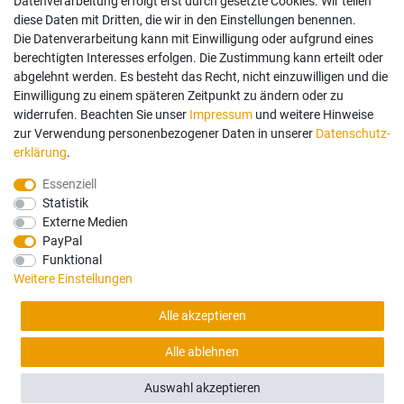
Vertrag widerrufen
Datenverarbeitung erfolgt erst durch gesetzte Cookies. Wir teilen
diese Daten mit Dritten, die wir in den Einstellungen benennen.
Die Datenverarbeitung kann mit Einwilligung oder aufgrund eines
Mein Konto
berechtigten Interesses erfolgen. Die Zustimmung kann erteilt oder
abgelehnt werden. Es besteht das Recht, nicht einzuwilligen und die
Anmelden
Einwilligung zu einem späteren Zeitpunkt zu ändern oder zu
Registrieren
widerrufen. Beachten Sie unser
Impressum
und weitere Hinweise
zur Verwendung personenbezogener Daten in unserer
Daten­schutz­
erklärung
.
Bezahlung und Versand
Essenziell
Statistik
Wir bieten Ihnen viele Möglichkeiten einer sicheren Bezahlung.
Externe Medien
PayPal
Funktional
Weitere Einstellungen
Alle Preise in Euro und inkl. der gesetzlichen Mehrwertsteuer ggf. zzgl.
Alle akzeptieren
Versandkosten. Lieferung innerhalb Deutschlands. Änderungen und Irrtümer
vorbehalten. Abbildungen ähnlich. Nur solange der Vorrat reicht.
Alle ablehnen
FILTER
©2026 Schmidt Vertriebs- & Service GmbH / powered by
createyourtemplate
Auswahl akzeptieren