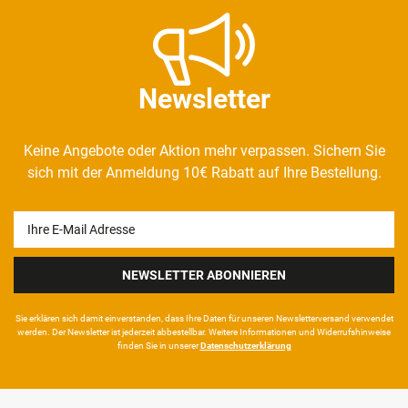
Newsletter
Keine Angebote oder Aktion mehr verpassen. Sichern Sie
sich mit der Anmeldung 10€ Rabatt auf Ihre Bestellung.
Newsletter
Honig
NEWSLETTER ABONNIEREN
Sie erklären sich damit ein­ver­standen, dass Ihre Da­ten für unseren News­letter­versand ver­wen­det
werden. Der News­letter ist jeder­zeit ab­bestel­lbar. Weitere Infor­mationen und Wider­rufshin­weise
finden Sie in unserer
Daten­schutz­erklärung