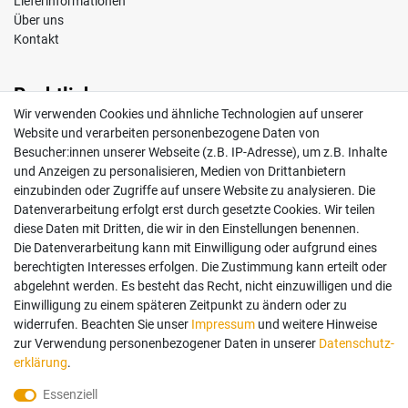
Lieferinformationen
Über uns
Kontakt
Rechtliches
Wir verwenden Cookies und ähnliche Technologien auf unserer
Impressum
Website und verarbeiten personenbezogene Daten von
AGB
Besucher:innen unserer Webseite (z.B. IP-Adresse), um z.B. Inhalte
Widerrufsrecht
und Anzeigen zu personalisieren, Medien von Drittanbietern
Datenschutz
einzubinden oder Zugriffe auf unsere Website zu analysieren. Die
Vertrag widerrufen
Datenverarbeitung erfolgt erst durch gesetzte Cookies. Wir teilen
diese Daten mit Dritten, die wir in den Einstellungen benennen.
Die Datenverarbeitung kann mit Einwilligung oder aufgrund eines
Mein Konto
berechtigten Interesses erfolgen. Die Zustimmung kann erteilt oder
abgelehnt werden. Es besteht das Recht, nicht einzuwilligen und die
Anmelden
Einwilligung zu einem späteren Zeitpunkt zu ändern oder zu
Registrieren
widerrufen. Beachten Sie unser
Impressum
und weitere Hinweise
zur Verwendung personenbezogener Daten in unserer
Daten­schutz­
erklärung
.
Bezahlung und Versand
Essenziell