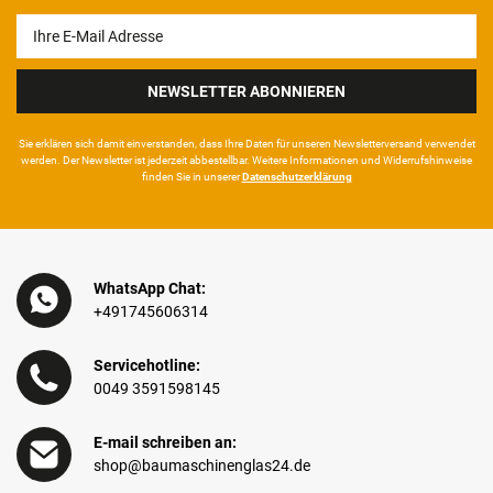
Newsletter
Honig
NEWSLETTER ABONNIEREN
Sie erklären sich damit ein­ver­standen, dass Ihre Da­ten für unseren News­letter­versand ver­wen­det
werden. Der News­letter ist jeder­zeit ab­bestel­lbar. Weitere Infor­mationen und Wider­rufshin­weise
finden Sie in unserer
Daten­schutz­erklärung
WhatsApp Chat:
+491745606314
Servicehotline:
0049 3591598145
E-mail schreiben an:
shop@baumaschinenglas24.de