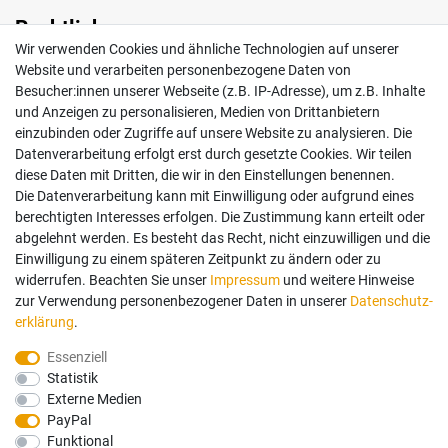
Rechtliches
Wir verwenden Cookies und ähnliche Technologien auf unserer
Impressum
Website und verarbeiten personenbezogene Daten von
AGB
Besucher:innen unserer Webseite (z.B. IP-Adresse), um z.B. Inhalte
Widerrufsrecht
und Anzeigen zu personalisieren, Medien von Drittanbietern
Datenschutz
einzubinden oder Zugriffe auf unsere Website zu analysieren. Die
Vertrag widerrufen
Datenverarbeitung erfolgt erst durch gesetzte Cookies. Wir teilen
diese Daten mit Dritten, die wir in den Einstellungen benennen.
Die Datenverarbeitung kann mit Einwilligung oder aufgrund eines
Mein Konto
berechtigten Interesses erfolgen. Die Zustimmung kann erteilt oder
abgelehnt werden. Es besteht das Recht, nicht einzuwilligen und die
Anmelden
Einwilligung zu einem späteren Zeitpunkt zu ändern oder zu
Registrieren
widerrufen. Beachten Sie unser
Impressum
und weitere Hinweise
zur Verwendung personenbezogener Daten in unserer
Daten­schutz­
erklärung
.
Bezahlung und Versand
Essenziell
Statistik
Wir bieten Ihnen viele Möglichkeiten einer sicheren Bezahlung.
Externe Medien
PayPal
Funktional