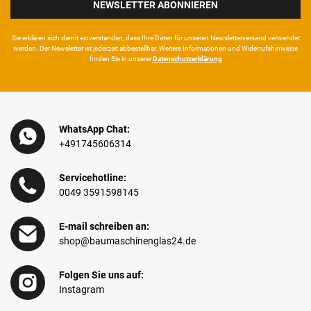
NEWSLETTER ABONNIEREN
Sie erklären sich damit ein­ver­standen, dass Ihre Da­ten für unseren News­letter­versand ver­wen­det
werden. Der News­letter ist jeder­zeit ab­bestel­lbar. Weitere Infor­mationen und Wider­rufshin­weise
finden Sie in unserer
Daten­schutz­erklärung
WhatsApp Chat:
+491745606314
Servicehotline:
0049 3591598145
E-mail schreiben an:
shop@baumaschinenglas24.de
Folgen Sie uns auf:
Instagram