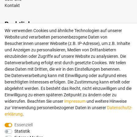
Kontakt
Rechtliches
Wir verwenden Cookies und ähnliche Technologien auf unserer
Impressum
Website und verarbeiten personenbezogene Daten von
AGB
Besucher:innen unserer Webseite (z.B. IP-Adresse), um z.B. Inhalte
Widerrufsrecht
und Anzeigen zu personalisieren, Medien von Drittanbietern
Datenschutz
einzubinden oder Zugriffe auf unsere Website zu analysieren. Die
Vertrag widerrufen
Datenverarbeitung erfolgt erst durch gesetzte Cookies. Wir teilen
diese Daten mit Dritten, die wir in den Einstellungen benennen.
Die Datenverarbeitung kann mit Einwilligung oder aufgrund eines
Mein Konto
berechtigten Interesses erfolgen. Die Zustimmung kann erteilt oder
abgelehnt werden. Es besteht das Recht, nicht einzuwilligen und die
Anmelden
Einwilligung zu einem späteren Zeitpunkt zu ändern oder zu
Registrieren
widerrufen. Beachten Sie unser
Impressum
und weitere Hinweise
zur Verwendung personenbezogener Daten in unserer
Daten­schutz­
erklärung
.
Bezahlung und Versand
Essenziell
Statistik
Wir bieten Ihnen viele Möglichkeiten einer sicheren Bezahlung.