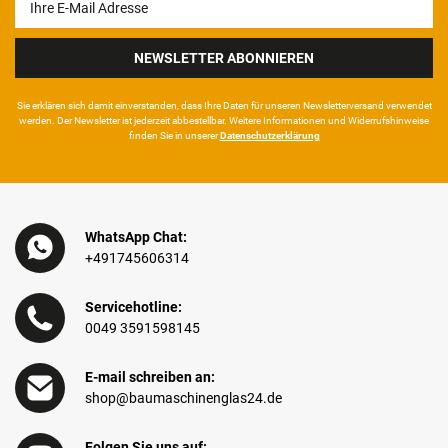
Honig
NEWSLETTER ABONNIEREN
Sie erklären sich damit ein­ver­standen, dass Ihre Da­ten für unseren News­letter­versand ver­wen­det
werden. Der News­letter ist jeder­zeit ab­bestel­lbar. Weitere Infor­mationen und Wider­rufshin­weise
finden Sie in unserer
Daten­schutz­erklärung
WhatsApp Chat:
+491745606314
Servicehotline:
0049 3591598145
E-mail schreiben an:
shop@baumaschinenglas24.de
Folgen Sie uns auf: