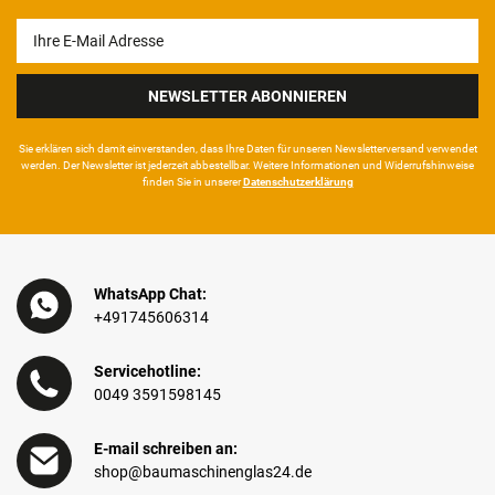
Newsletter
Honig
NEWSLETTER ABONNIEREN
Sie erklären sich damit ein­ver­standen, dass Ihre Da­ten für unseren News­letter­versand ver­wen­det
werden. Der News­letter ist jeder­zeit ab­bestel­lbar. Weitere Infor­mationen und Wider­rufshin­weise
finden Sie in unserer
Daten­schutz­erklärung
WhatsApp Chat:
+491745606314
Servicehotline:
0049 3591598145
E-mail schreiben an:
shop@baumaschinenglas24.de