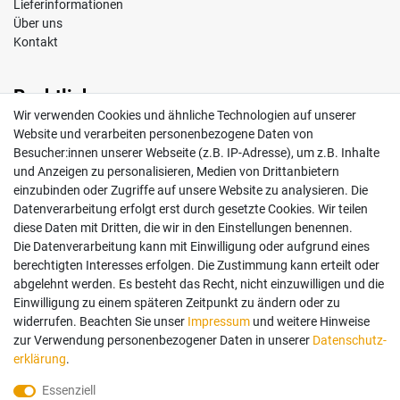
Lieferinformationen
Über uns
Kontakt
Rechtliches
Wir verwenden Cookies und ähnliche Technologien auf unserer
Impressum
Website und verarbeiten personenbezogene Daten von
AGB
Besucher:innen unserer Webseite (z.B. IP-Adresse), um z.B. Inhalte
Widerrufsrecht
und Anzeigen zu personalisieren, Medien von Drittanbietern
Datenschutz
einzubinden oder Zugriffe auf unsere Website zu analysieren. Die
Vertrag widerrufen
Datenverarbeitung erfolgt erst durch gesetzte Cookies. Wir teilen
diese Daten mit Dritten, die wir in den Einstellungen benennen.
Die Datenverarbeitung kann mit Einwilligung oder aufgrund eines
Mein Konto
berechtigten Interesses erfolgen. Die Zustimmung kann erteilt oder
abgelehnt werden. Es besteht das Recht, nicht einzuwilligen und die
Anmelden
Einwilligung zu einem späteren Zeitpunkt zu ändern oder zu
Registrieren
widerrufen. Beachten Sie unser
Impressum
und weitere Hinweise
zur Verwendung personenbezogener Daten in unserer
Daten­schutz­
erklärung
.
Bezahlung und Versand
Essenziell