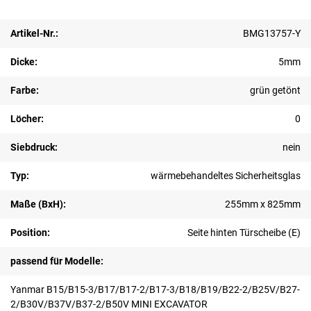
Artikel-Nr.:
BMG13757-Y
Dicke:
5mm
Farbe:
grün getönt
Löcher:
0
Siebdruck:
nein
Typ:
wärmebehandeltes Sicherheitsglas
Maße (BxH):
255mm x 825mm
Position:
Seite hinten Türscheibe (E)
passend für Modelle:
Yanmar B15/B15-3/B17/B17-2/B17-3/B18/B19/B22-2/B25V/B27-
2/B30V/B37V/B37-2/B50V MINI EXCAVATOR