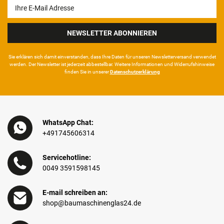
Newsletter
Honig
NEWSLETTER ABONNIEREN
Sie erklären sich damit ein­ver­standen, dass Ihre Da­ten für unseren News­letter­versand ver­wen­det
werden. Der News­letter ist jeder­zeit ab­bestel­lbar. Weitere Infor­mationen und Wider­rufshin­weise
finden Sie in unserer
Daten­schutz­erklärung
WhatsApp Chat:
+491745606314
Servicehotline:
0049 3591598145
E-mail schreiben an:
shop@baumaschinenglas24.de