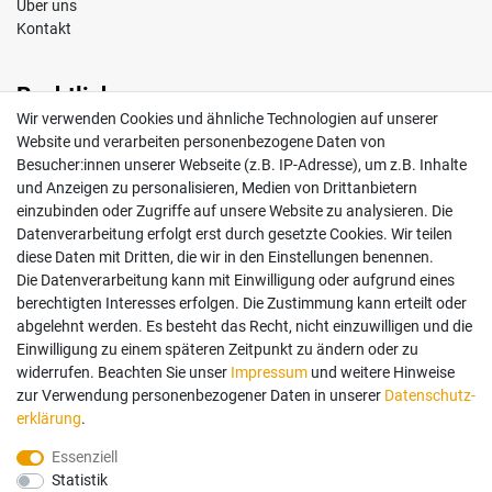
Über uns
Kontakt
Rechtliches
Wir verwenden Cookies und ähnliche Technologien auf unserer
Impressum
Website und verarbeiten personenbezogene Daten von
AGB
Besucher:innen unserer Webseite (z.B. IP-Adresse), um z.B. Inhalte
Widerrufsrecht
und Anzeigen zu personalisieren, Medien von Drittanbietern
Datenschutz
einzubinden oder Zugriffe auf unsere Website zu analysieren. Die
Vertrag widerrufen
Datenverarbeitung erfolgt erst durch gesetzte Cookies. Wir teilen
diese Daten mit Dritten, die wir in den Einstellungen benennen.
Die Datenverarbeitung kann mit Einwilligung oder aufgrund eines
Mein Konto
berechtigten Interesses erfolgen. Die Zustimmung kann erteilt oder
abgelehnt werden. Es besteht das Recht, nicht einzuwilligen und die
Anmelden
Einwilligung zu einem späteren Zeitpunkt zu ändern oder zu
Registrieren
widerrufen. Beachten Sie unser
Impressum
und weitere Hinweise
zur Verwendung personenbezogener Daten in unserer
Daten­schutz­
erklärung
.
Bezahlung und Versand
Essenziell
Statistik
Wir bieten Ihnen viele Möglichkeiten einer sicheren Bezahlung.