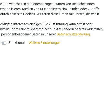
te und verarbeiten personenbezogene Daten von Besucher:innen
ersonalisieren, Medien von Drittanbietern einzubinden oder Zugriffe
urch gesetzte Cookies. Wir teilen diese Daten mit Dritten, die wir in
Newsletter
chtigten Interesses erfolgen. Die Zustimmung kann erteilt oder
Einwilligung zu einem späteren Zeitpunkt zu ändern oder zu widerrufen.
e oder Aktion mehr verpassen. Sichern Sie sich mit der Anmeld
 personenbezogener Daten in unserer
Daten­schutz­erklärung
.
llung.
Funktional
Weitere Einstellungen
NEWSLETTER A
in­ver­standen, dass Ihre Da­ten für unseren News­letter­versand ver­wen­det werden. Der News­letter ist jeder­z
und Wider­rufshin­weise finden Sie in unserer
Daten­schutz­erklärung
vicehotline:
E-mail schreiben a
49 3591598145
shop@baumaschin