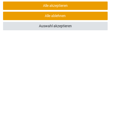
Alle akzeptieren
Alle ablehnen
Auswahl akzeptieren
ung 10€ Rabatt
BONNIEREN
eit ab­bestel­lbar.
n:
Folgen Sie uns auf:
englas24.de
Instagram