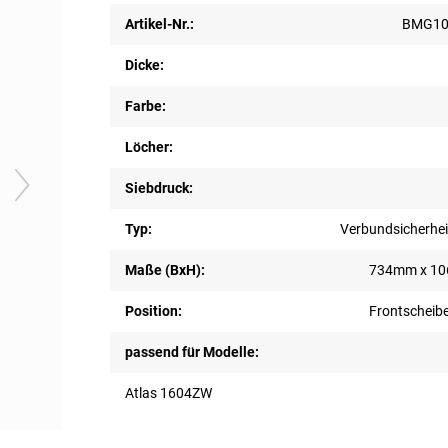
Artikel-Nr.:
BMG10
Dicke:
Farbe:
Löcher:
Siebdruck:
Typ:
Verbundsicherhei
Maße (BxH):
734mm x 1
Position:
Frontscheib
passend für Modelle:
Atlas 1604ZW