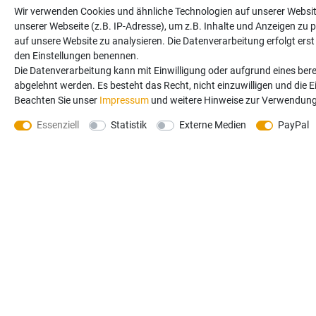
Wir verwenden Cookies und ähnliche Technologien auf unserer Websi
unserer Webseite (z.B. IP-Adresse), um z.B. Inhalte und Anzeigen zu p
auf unsere Website zu analysieren. Die Datenverarbeitung erfolgt erst d
den Einstellungen benennen.
Die Datenverarbeitung kann mit Einwilligung oder aufgrund eines bere
abgelehnt werden. Es besteht das Recht, nicht einzuwilligen und die 
Keine Angebot
Beachten Sie unser
Impressum
und weitere Hinweise zur Verwendung
auf Ihre Beste
Essenziell
Statistik
Externe Medien
PayPal
Newsletter
Honig
Sie erklären sich damit e
Weitere Infor­mationen 
WhatsApp Chat:
Ser
+491745606314
00