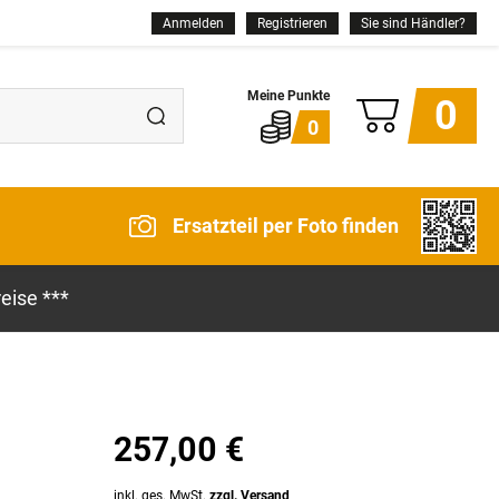
Anmelden
Registrieren
Sie sind Händler?
0
0
Ersatzteil per Foto finden
eise ***
257,00 €
inkl. ges. MwSt.
zzgl. Versand