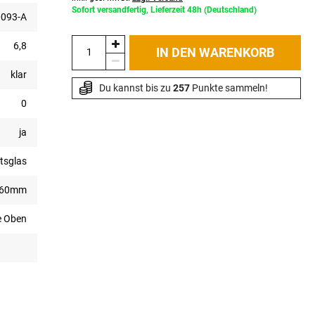
Sofort versandfertig, Lieferzeit 48h (Deutschland)
093-A
6,8
IN DEN WARENKORB
klar
Du kannst bis zu 
257
 Punkte sammeln!
0
ja
tsglas
060mm
e Oben