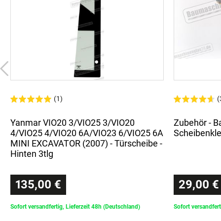
(1)
(
Yanmar VIO20 3/VIO25 3/VIO20
Zubehör - 
4/VIO25 4/VIO20 6A/VIO23 6/VIO25 6A
Scheibenkl
MINI EXCAVATOR (2007) - Türscheibe -
Hinten 3tlg
135,00 €
29,00 €
Sofort versandfertig, Lieferzeit 48h (Deutschland)
Sofort versandfert