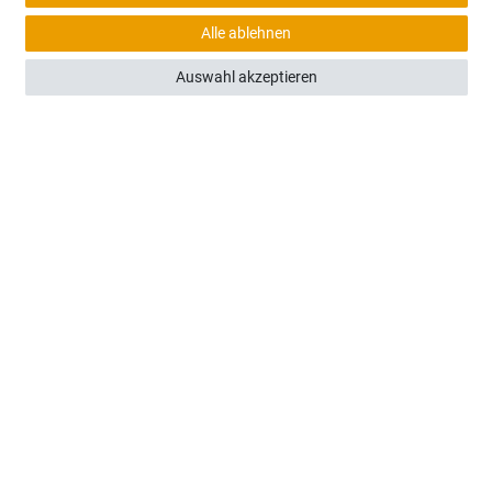
(0)
Alle ablehnen
Neuson 50Z3/75Z3/95Z3 - Frontscheibe unten
Auswahl akzeptieren
145,00 €
Sofort versandfertig, Lieferzeit 48h (Deutschland)