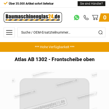
Über 35.000 Artikel sofort lieferbar
Sie sind Händler?
0
*** Hohe Verfügbarkeit ***
*** Günstige Preise ***
Atlas AB 1302 - Frontscheibe oben