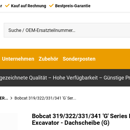
ar
Kauf auf Rechnung
Bestpreis-Garantie
Unternehmen
Zubehör
Sonderposten
gezeichnete Qualität – Hohe Verfügbarkeit – Günstige Pr
ER...
Bobcat 319/322/331/341 'G' Ser...
Bobcat 319/322/331/341 'G' Series 
Excavator - Dachscheibe (G)