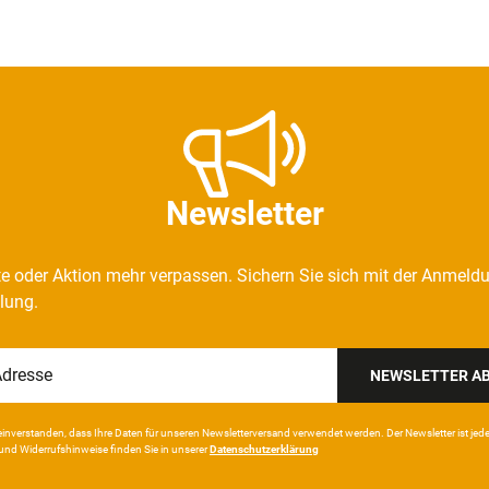
Newsletter
e oder Aktion mehr verpassen. Sichern Sie sich mit der Anmeld
llung.
NEWSLETTER A
in­ver­standen, dass Ihre Da­ten für unseren News­letter­versand ver­wen­det werden. Der News­letter ist jeder­z
und Wider­rufshin­weise finden Sie in unserer
Daten­schutz­erklärung