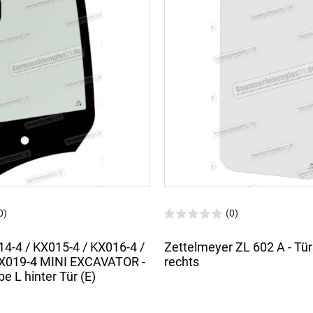
0)
(0)
4-4 / KX015-4 / KX016-4 /
Zettelmeyer ZL 602 A - Tü
KX019-4 MINI EXCAVATOR -
rechts
e L hinter Tür (E)