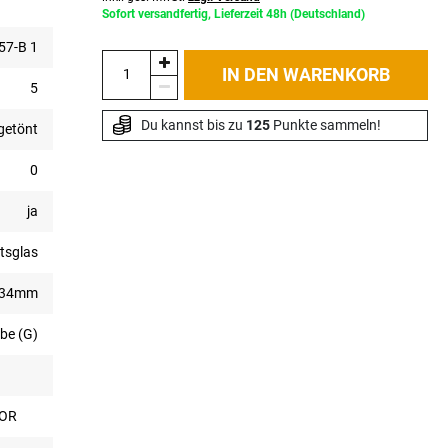
Sofort versandfertig, Lieferzeit 48h (Deutschland)
7-B 1
IN DEN WARENKORB
5
Du kannst bis zu 
125
 Punkte sammeln!
getönt
0
ja
tsglas
334mm
be (G)
TOR