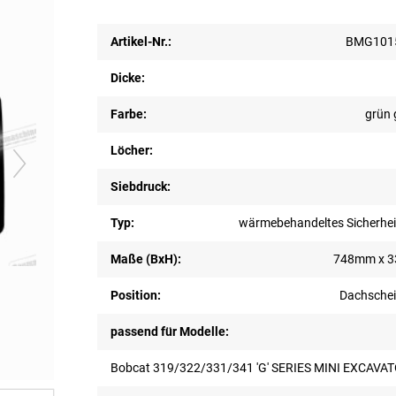
Artikel-Nr.:
BMG1015
Dicke:
Farbe:
grün 
Löcher:
Siebdruck:
Typ:
wärmebehandeltes Sicherhei
Maße (BxH):
748mm x 
Position:
Dachschei
passend für Modelle:
Bobcat 319/322/331/341 'G' SERIES MINI EXCAVA