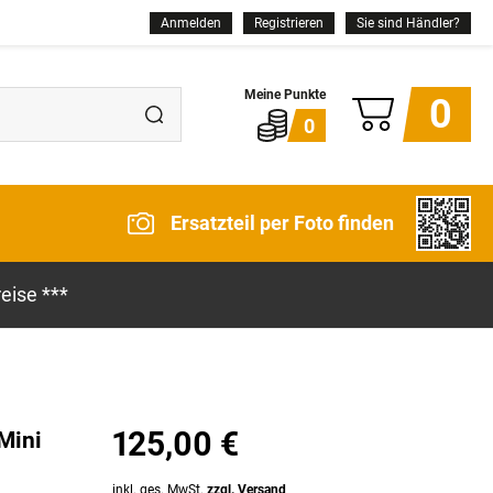
Anmelden
Registrieren
Sie sind Händler?
0
0
Ersatzteil per Foto finden
eise ***
125,00 €
Mini
inkl. ges. MwSt.
zzgl. Versand