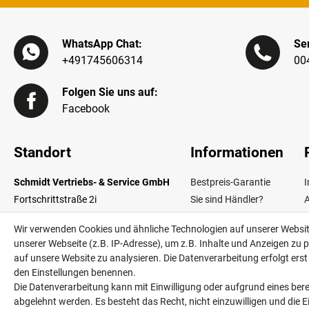
WhatsApp Chat:
Ser
+491745606314
00
Folgen Sie uns auf:
Facebook
Standort
Informationen
Schmidt Vertriebs- & Service GmbH
Bestpreis-Garantie
Fortschrittstraße 2i
Sie sind Händler?
02692 Obergurig OT Singwitz
Zahlungsarten
W
Wir verwenden Cookies und ähnliche Technologien auf unserer Websi
Germany
Lieferinformationen
unserer Webseite (z.B. IP-Adresse), um z.B. Inhalte und Anzeigen zu p
Über uns
V
auf unsere Website zu analysieren. Die Datenverarbeitung erfolgt erst d
Kontakt
den Einstellungen benennen.
Die Datenverarbeitung kann mit Einwilligung oder aufgrund eines bere
abgelehnt werden. Es besteht das Recht, nicht einzuwilligen und die 