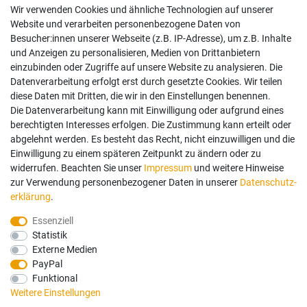
Wir verwenden Cookies und ähnliche Technologien auf unserer
Impressum
Website und verarbeiten personenbezogene Daten von
AGB
Besucher:innen unserer Webseite (z.B. IP-Adresse), um z.B. Inhalte
Widerrufsrecht
und Anzeigen zu personalisieren, Medien von Drittanbietern
Datenschutz
einzubinden oder Zugriffe auf unsere Website zu analysieren. Die
Vertrag widerrufen
Datenverarbeitung erfolgt erst durch gesetzte Cookies. Wir teilen
diese Daten mit Dritten, die wir in den Einstellungen benennen.
Die Datenverarbeitung kann mit Einwilligung oder aufgrund eines
Mein Konto
berechtigten Interesses erfolgen. Die Zustimmung kann erteilt oder
abgelehnt werden. Es besteht das Recht, nicht einzuwilligen und die
Anmelden
Einwilligung zu einem späteren Zeitpunkt zu ändern oder zu
Registrieren
widerrufen. Beachten Sie unser
Impressum
und weitere Hinweise
zur Verwendung personenbezogener Daten in unserer
Daten­schutz­
erklärung
.
Bezahlung und Versand
Essenziell
Statistik
Wir bieten Ihnen viele Möglichkeiten einer sicheren Bezahlung.
Externe Medien
PayPal
Funktional
Weitere Einstellungen