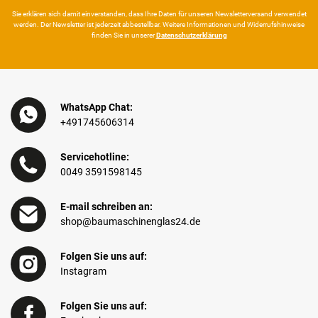
Sie erklären sich damit ein­ver­standen, dass Ihre Da­ten für unseren News­letter­versand ver­wen­det
werden. Der News­letter ist jeder­zeit ab­bestel­lbar. Weitere Infor­mationen und Wider­rufshin­weise
finden Sie in unserer
Daten­schutz­erklärung
WhatsApp Chat:
+491745606314
Servicehotline:
0049 3591598145
E-mail schreiben an:
shop@baumaschinenglas24.de
Folgen Sie uns auf:
Instagram
Folgen Sie uns auf: