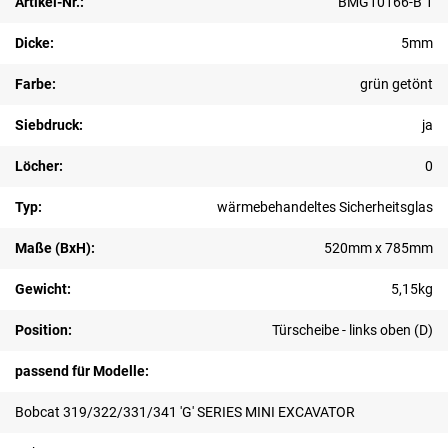
Artikel-Nr.:
BMG10166-B 1
Dicke:
5mm
Farbe:
grün getönt
Siebdruck:
ja
Löcher:
0
Typ:
wärmebehandeltes Sicherheitsglas
Maße (BxH):
520mm x 785mm
Gewicht:
5,15kg
Position:
Türscheibe - links oben (D)
passend für Modelle:
Bobcat 319/322/331/341 'G' SERIES MINI EXCAVATOR