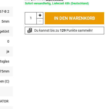
Sofort versandfertig, Lieferzeit 48h (Deutschland)
7-B 2
IN DEN WARENKORB
5mm
Du kannst bis zu 
129
 Punkte sammeln!
getönt
0
ja
tsglas
475mm
ten (C)
AVATOR