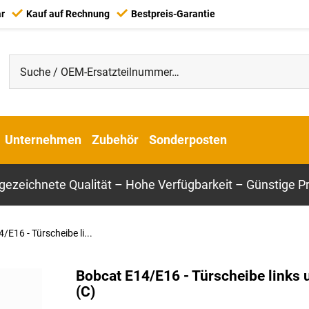
ar
Kauf auf Rechnung
Bestpreis-Garantie
Unternehmen
Zubehör
Sonderposten
gezeichnete Qualität – Hohe Verfügbarkeit – Günstige Pr
/E16 - Türscheibe li...
Bobcat E14/E16 - Türscheibe links 
(C)