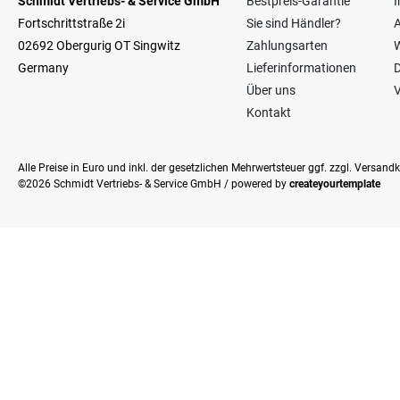
Schmidt Vertriebs- & Service GmbH
Bestpreis-Garantie
Fortschrittstraße 2i
Sie sind Händler?
02692 Obergurig OT Singwitz
Zahlungsarten
W
Germany
Lieferinformationen
Über uns
V
Kontakt
Alle Preise in Euro und inkl. der gesetzlichen Mehrwertsteuer ggf. zzgl. Versan
©2026 Schmidt Vertriebs- & Service GmbH / powered by
createyourtemplate