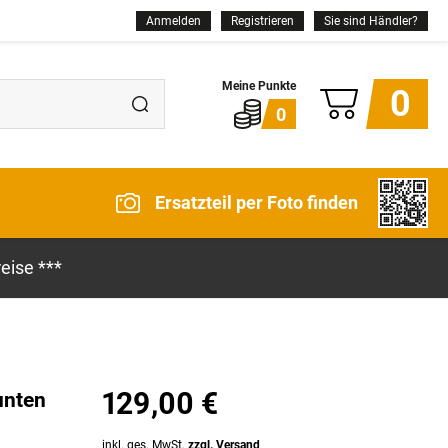
Anmelden
Registrieren
Sie sind Händler?
0
0
Ersatzteil per Foto finden
eise ***
129,00 €
unten
inkl. ges. MwSt.
zzgl. Versand