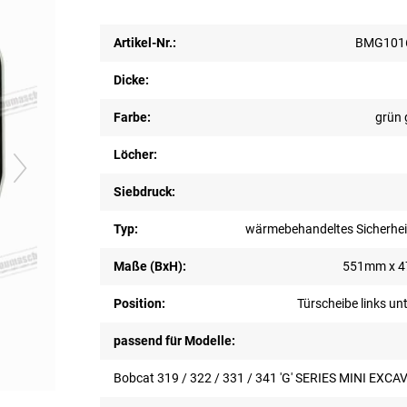
Artikel-Nr.:
BMG1016
Dicke:
Farbe:
grün 
Löcher:
Siebdruck:
Typ:
wärmebehandeltes Sicherhei
Maße (BxH):
551mm x 
Position:
Türscheibe links un
passend für Modelle:
Bobcat 319 / 322 / 331 / 341 'G' SERIES MINI EXC