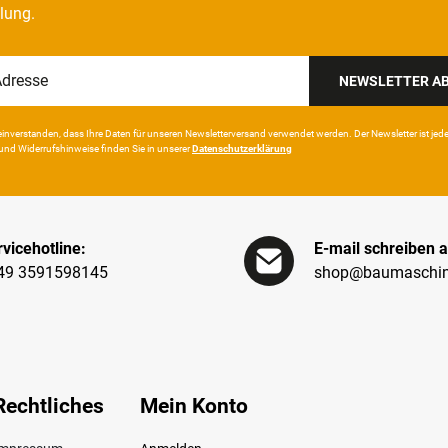
llung.
NEWSLETTER A
in­ver­standen, dass Ihre Da­ten für unseren News­letter­versand ver­wen­det werden. Der News­letter ist jeder­z
und Wider­rufshin­weise finden Sie in unserer
Daten­schutz­erklärung
vicehotline:
E-mail schreiben a
49 3591598145
shop@baumaschin
Rechtliches
Mein Konto