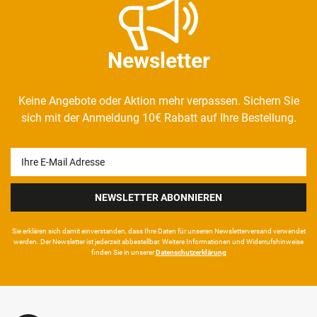
Newsletter
Keine Angebote oder Aktion mehr verpassen. Sichern Sie
sich mit der Anmeldung 10€ Rabatt auf Ihre Bestellung.
Newsletter
Honig
NEWSLETTER ABONNIEREN
Sie erklären sich damit ein­ver­standen, dass Ihre Da­ten für unseren News­letter­versand ver­wen­det
werden. Der News­letter ist jeder­zeit ab­bestel­lbar. Weitere Infor­mationen und Wider­rufshin­weise
finden Sie in unserer
Daten­schutz­erklärung