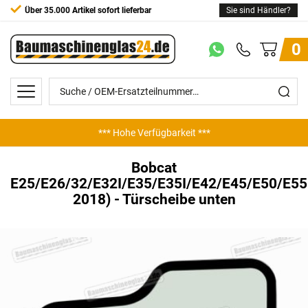
Über 35.000 Artikel sofort lieferbar
Sie sind Händler?
0
*** Hohe Verfügbarkeit ***
*** Günstige Preise ***
Bobcat
E25/E26/32/E32I/E35/E35I/E42/E45/E50/E55
2018) - Türscheibe unten