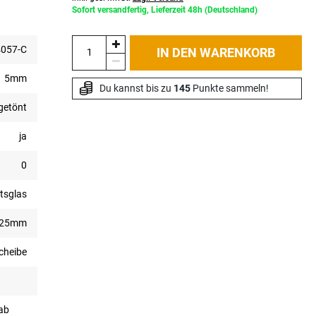
Sofort versandfertig, Lieferzeit 48h (Deutschland)
057-C
IN DEN WARENKORB
5mm
Du kannst bis zu 
145
 Punkte sammeln!
getönt
ja
0
tsglas
025mm
scheibe
(ab