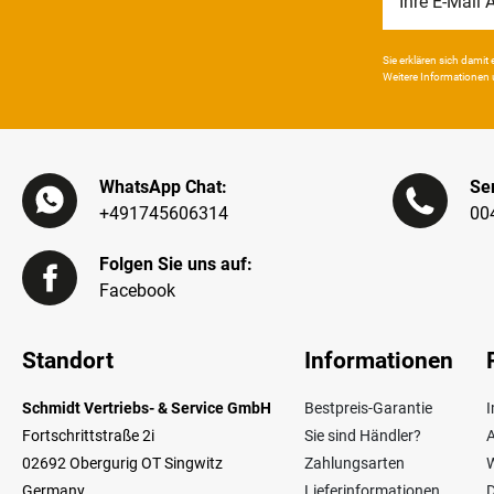
Honig
Sie erklären sich damit e
Weitere Infor­mationen 
WhatsApp Chat:
Ser
+491745606314
00
Folgen Sie uns auf:
Facebook
Standort
Informationen
Schmidt Vertriebs- & Service GmbH
Bestpreis-Garantie
Fortschrittstraße 2i
Sie sind Händler?
02692 Obergurig OT Singwitz
Zahlungsarten
W
Germany
Lieferinformationen