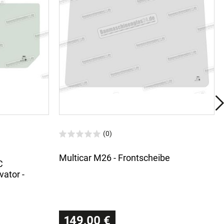
(0)
Multicar M26 - Frontscheibe
C
ator -
149,00 €