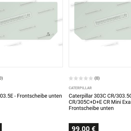
0)
(0)
CATERPILLAR
303.5E - Frontscheibe unten
Caterpillar 303C CR/303.5
CR/305C+D+E CR Mini Exav
Frontscheibe unten
99,00 €