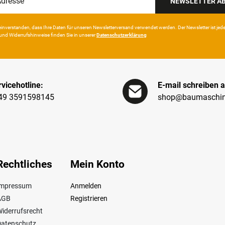
NEWSLETTER A
in­ver­standen, dass Ihre Da­ten für unseren News­letter­versand ver­wen­det werden. Der News­letter ist jeder­z
und Wider­rufshin­weise finden Sie in unserer
Daten­schutz­erklärung
vicehotline:
E-mail schreiben a
49 3591598145
shop@baumaschin
Rechtliches
Mein Konto
Impressum
Anmelden
AGB
Registrieren
iderrufsrecht
Datenschutz