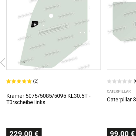
(2)
(
CATERPILLAR
Kramer 5075/5085/5095 KL30.5T -
Caterpillar 
Türscheibe links
229,00 €
99,00 €