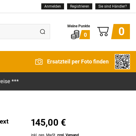
Anmelden
Registrieren
Sie sind Händler?
0
0
Ersatzteil per Foto finden
eise ***
145,00 €
ext
inkl. ges. MwSt.
zzgl. Versand