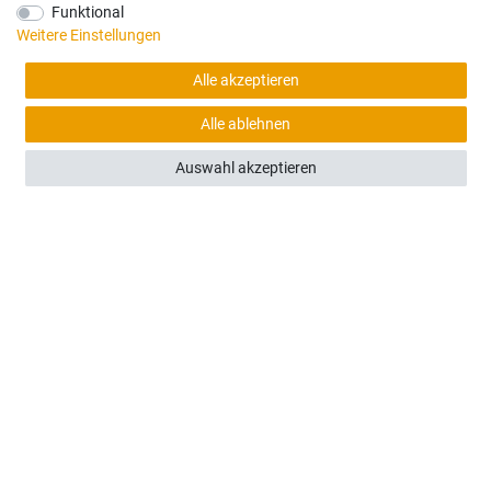
Funktional
Weitere Einstellungen
Alle akzeptieren
(0)
Alle ablehnen
Liebherr L506 1990 - 1994 - Frontscheibe mitte
Auswahl akzeptieren
177,00 €
Sofort versandfertig, Lieferzeit 48h (Deutschland)