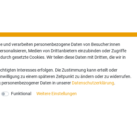
te und verarbeiten personenbezogene Daten von Besucher:innen
ersonalisieren, Medien von Drittanbietern einzubinden oder Zugriffe
urch gesetzte Cookies. Wir teilen diese Daten mit Dritten, die wir in
chtigten Interesses erfolgen. Die Zustimmung kann erteilt oder
Newsletter
Einwilligung zu einem späteren Zeitpunkt zu ändern oder zu widerrufen.
 personenbezogener Daten in unserer
Daten­schutz­erklärung
.
e oder Aktion mehr verpassen. Sichern Sie sich mit der Anmeld
Funktional
Weitere Einstellungen
llung.
NEWSLETTER A
in­ver­standen, dass Ihre Da­ten für unseren News­letter­versand ver­wen­det werden. Der News­letter ist jeder­z