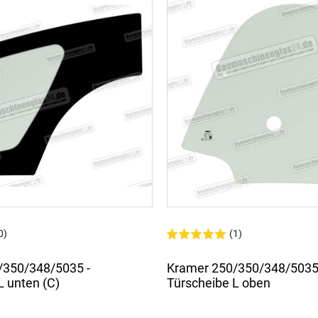
0)
(1)
/350/348/5035 -
Kramer 250/350/348/5035
L unten (C)
Türscheibe L oben