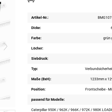
Artikel-Nr.:
BMG1075
Dicke:
Farbe:
grün 
Löcher:
Siebdruck:
Typ:
Verbundsicherhei
Maße (BxH):
1233mm x 1
Position:
Frontscheibe - Mi
passend für Modelle:
Caterpillar 950K / 962K / 966K / 972K / 980K LOA