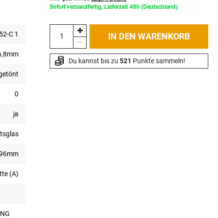
Sofort versandfertig, Lieferzeit 48h (Deutschland)
2-C 1
IN DEN WARENKORB
6,8mm
Du kannst bis zu 
521
 Punkte sammeln!
getönt
0
ja
tsglas
296mm
tte (A)
DING