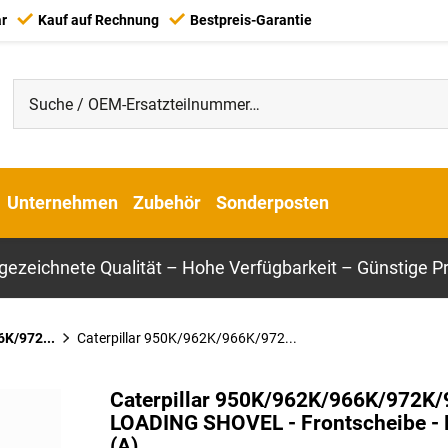
ar
Kauf auf Rechnung
Bestpreis-Garantie
Unternehmen
Zubehör
Sonderposten
gezeichnete Qualität – Hohe Verfügbarkeit – Günstige Pr
6K/972...
Caterpillar 950K/962K/966K/972...
Caterpillar 950K/962K/966K/972K
LOADING SHOVEL - Frontscheibe - 
(A)