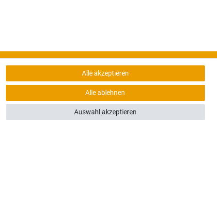
Alle akzeptieren
Alle ablehnen
Auswahl akzeptieren
ung 10€ Rabatt
BONNIEREN
eit ab­bestel­lbar.