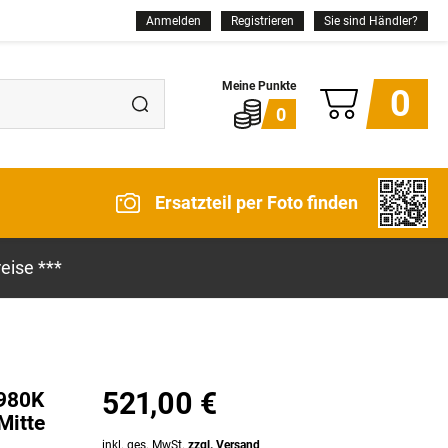
Anmelden
Registrieren
Sie sind Händler?
0
0
Ersatzteil per Foto finden
eise ***
521,00 €
/980K
Mitte
inkl. ges. MwSt.
zzgl. Versand