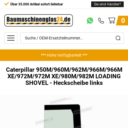
Über 35.000 Artikel sofort lieferbar
Sie sind Händler?
0
*** Hohe Verfügbarkeit ***
*** Günstige Preise ***
Caterpillar 950M/960M/962M/966M/966M
XE/972M/972M XE/980M/982M LOADING
SHOVEL - Heckscheibe links