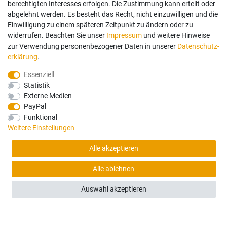
berechtigten Interesses erfolgen. Die Zustimmung kann erteilt oder
abgelehnt werden. Es besteht das Recht, nicht einzuwilligen und die
Einwilligung zu einem späteren Zeitpunkt zu ändern oder zu
widerrufen. Beachten Sie unser
Impressum
und weitere Hinweise
(0)
zur Verwendung personenbezogener Daten in unserer
Daten­schutz­
erklärung
.
Volvo EC140E bis EC950E / EC380HR / EC480EHR
(2014 ONWARDS) & EC950F (2020 ONWARDS) -
Essenziell
Türscheibe - Unten
Statistik
Externe Medien
PayPal
125,00 €
Funktional
Weitere Einstellungen
Sofort versandfertig, Lieferzeit 48h (Deutschland)
Alle akzeptieren
Alle ablehnen
Auswahl akzeptieren