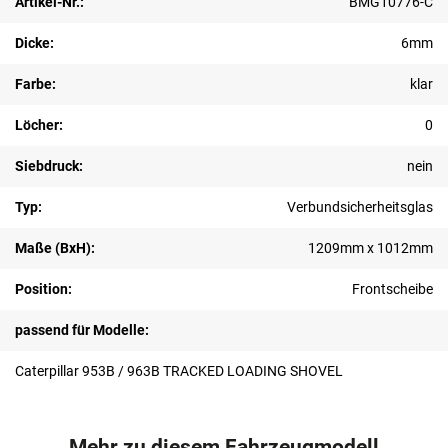
Artikel-Nr.:
BMG10776-C
Dicke:
6mm
Farbe:
klar
Löcher:
0
Siebdruck:
nein
Typ:
Verbundsicherheitsglas
Maße (BxH):
1209mm x 1012mm
Position:
Frontscheibe
passend für Modelle:
Caterpillar 953B / 963B TRACKED LOADING SHOVEL
Mehr zu diesem Fahrzeugmodell