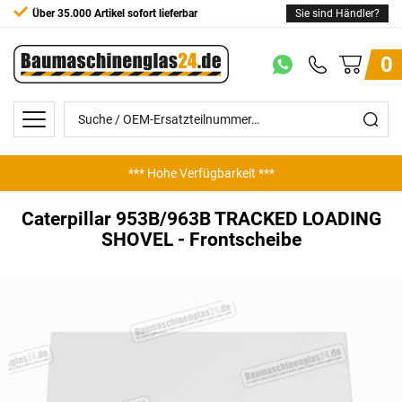
Über 35.000 Artikel sofort lieferbar
Sie sind Händler?
0
*** Hohe Verfügbarkeit ***
*** Günstige Preise ***
Caterpillar 953B/963B TRACKED LOADING
SHOVEL - Frontscheibe