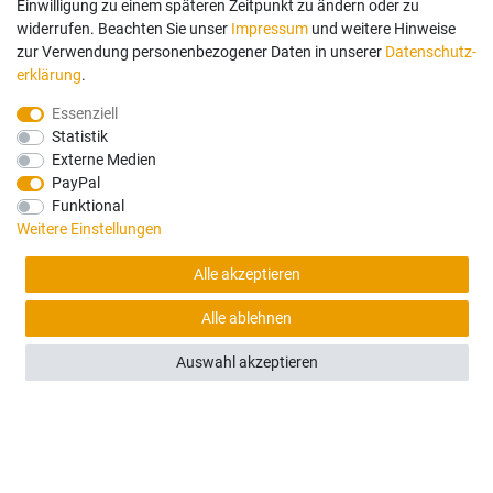
Einwilligung zu einem späteren Zeitpunkt zu ändern oder zu
widerrufen. Beachten Sie unser
Impressum
und weitere Hinweise
zur Verwendung personenbezogener Daten in unserer
Daten­schutz­
erklärung
.
(0)
Essenziell
CATERPILLAR
Statistik
Caterpillar 906H - 908H - Frontscheibe L+R (B)
Externe Medien
PayPal
Funktional
240,00 €
Weitere Einstellungen
Sofort versandfertig, Lieferzeit 48h (Deutschland)
Alle akzeptieren
Alle ablehnen
Auswahl akzeptieren