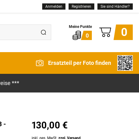
Anmelden
Registrieren
Sie sind Händler?
0
0
Ersatzteil per Foto finden
eise ***
130,00 €
 -
inkl. ges. MwSt.
zzgl. Versand