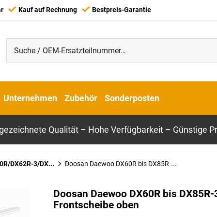
ar
Kauf auf Rechnung
Bestpreis-Garantie
Unternehmen
Zubehör
Sonderposten
gezeichnete Qualität – Hohe Verfügbarkeit – Günstige Pr
0R/DX62R-3/DX...
Doosan Daewoo DX60R bis DX85R-...
Doosan Daewoo DX60R bis DX85R-3
Frontscheibe oben