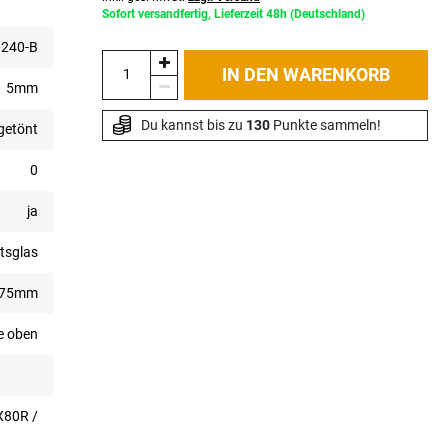
Sofort versandfertig, Lieferzeit 48h (Deutschland)
240-B
IN DEN WARENKORB
5mm
Du kannst bis zu 
130
 Punkte sammeln!
getönt
0
ja
tsglas
775mm
e oben
X80R /