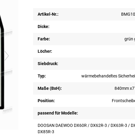
Artikel-Nr.:
BMG10
Dicke:
Farbe:
grün 
Löcher:
Siebdruck:
Typ:
wärmebehandeltes Sicherhei
Maße (BxH):
840mm x
Position:
Frontscheib
passend für Modelle:
DOOSAN DAEWOO DX60R / DX62R-3 / DX63R-3 / D
DX85R-3