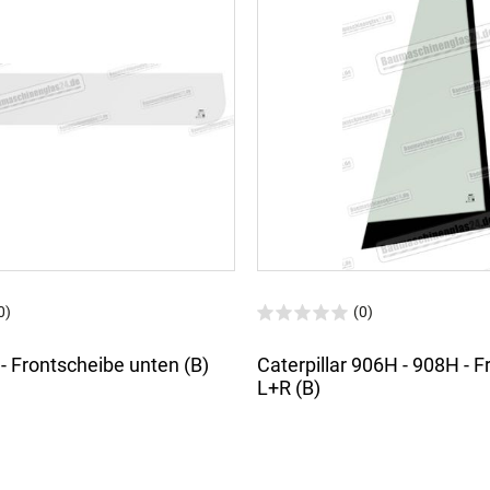
0)
(0)
- Frontscheibe unten (B)
Caterpillar 906H - 908H - 
L+R (B)