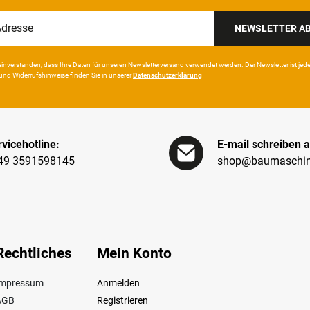
NEWSLETTER A
in­ver­standen, dass Ihre Da­ten für unseren News­letter­versand ver­wen­det werden. Der News­letter ist jeder­z
und Wider­rufshin­weise finden Sie in unserer
Daten­schutz­erklärung
vicehotline:
E-mail schreiben a
49 3591598145
shop@baumaschin
Rechtliches
Mein Konto
Impressum
Anmelden
AGB
Registrieren