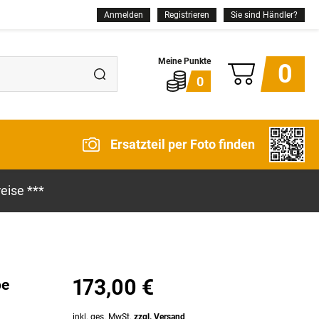
Anmelden
Registrieren
Sie sind Händler?
0
0
Ersatzteil per Foto finden
eise ***
173,00 €
be
inkl. ges. MwSt.
zzgl. Versand