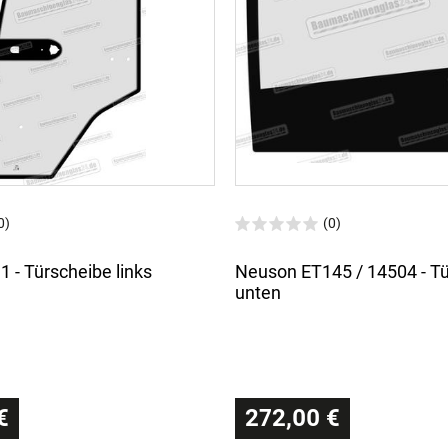
0)
(0)
 - Türscheibe links
Neuson ET145 / 14504 - T
unten
€
272,00 €