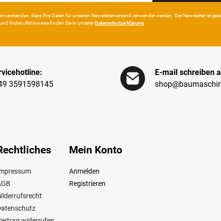
in­ver­standen, dass Ihre Da­ten für unseren News­letter­versand ver­wen­det werden. Der News­letter ist jeder­z
und Wider­rufshin­weise finden Sie in unserer
Daten­schutz­erklärung
vicehotline:
E-mail schreiben a
49 3591598145
shop@baumaschin
Rechtliches
Mein Konto
Impressum
Anmelden
AGB
Registrieren
iderrufsrecht
Datenschutz
ertrag widerrufen