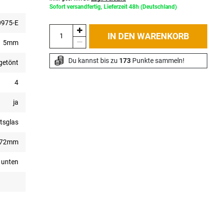
Sofort versandfertig, Lieferzeit 48h (Deutschland)
975-E
IN DEN WARENKORB
5mm
Du kannst bis zu 
173
 Punkte sammeln!
getönt
4
ja
tsglas
672mm
 unten