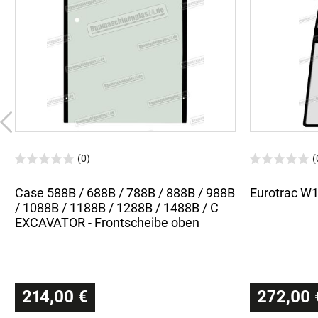
(0)
(
Case 588B / 688B / 788B / 888B / 988B
Eurotrac W11
/ 1088B / 1188B / 1288B / 1488B / C
EXCAVATOR - Frontscheibe oben
214,00 €
272,00 