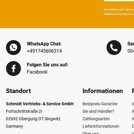
Sie erklären sich damit e
Weitere Infor­mationen 
WhatsApp Chat:
Ser
+491745606314
00
Folgen Sie uns auf:
Facebook
Standort
Informationen
Schmidt Vertriebs- & Service GmbH
Bestpreis-Garantie
Fortschrittstraße 2i
Sie sind Händler?
02692 Obergurig OT Singwitz
Zahlungsarten
W
Germany
Lieferinformationen
Über uns
V