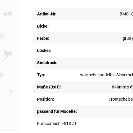
Artikel-Nr.:
BMG10
Dicke:
Farbe:
grün 
Löcher:
Siebdruck:
Typ:
wärmebehandeltes Sicherhei
Maße (BxH):
849mm x 
Position:
Frontscheibe
passend für Modelle:
Eurocomach ES18 ZT