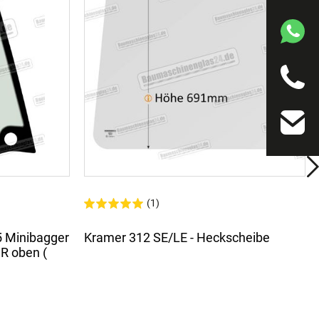
(1)
5 Minibagger
Kramer 312 SE/LE - Heckscheibe
 R oben (