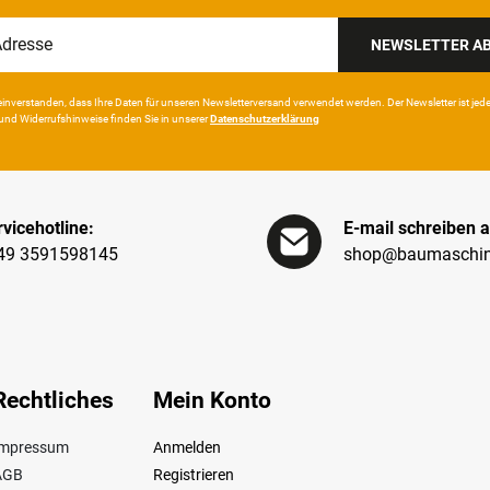
NEWSLETTER A
in­ver­standen, dass Ihre Da­ten für unseren News­letter­versand ver­wen­det werden. Der News­letter ist jeder­z
und Wider­rufshin­weise finden Sie in unserer
Daten­schutz­erklärung
vicehotline:
E-mail schreiben a
49 3591598145
shop@baumaschin
Rechtliches
Mein Konto
Impressum
Anmelden
AGB
Registrieren