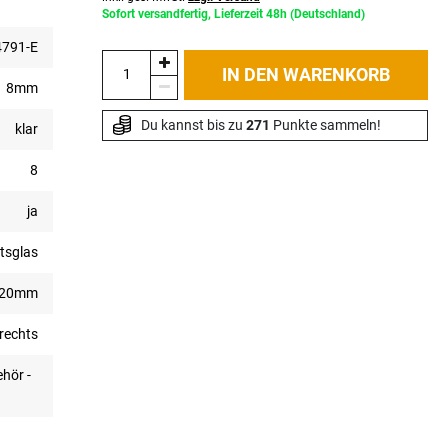
Sofort versandfertig, Lieferzeit 48h (Deutschland)
791-E
IN DEN WARENKORB
8mm
Du kannst bis zu 
271
 Punkte sammeln!
klar
8
ja
tsglas
420mm
rechts
hör -