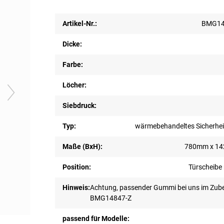
Artikel-Nr.:
BMG14
Dicke:
Farbe:
Löcher:
Siebdruck:
Typ:
wärmebehandeltes Sicherhei
Maße (BxH):
780mm x 1
Position:
Türscheibe 
Hinweis:
Achtung, passender Gummi bei uns im Zube
BMG14847-Z
passend für Modelle: