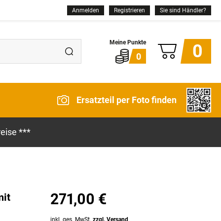
Anmelden
Registrieren
Sie sind Händler?
0
0
Ersatzteil per Foto finden
eise ***
271,00 €
mit
inkl. ges. MwSt.
zzgl. Versand