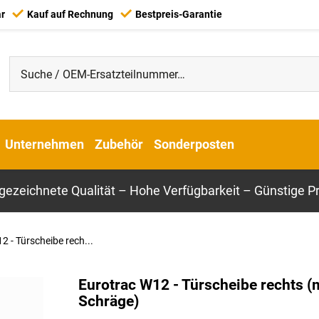
ar
Kauf auf Rechnung
Bestpreis-Garantie
Unternehmen
Zubehör
Sonderposten
gezeichnete Qualität – Hohe Verfügbarkeit – Günstige Pr
2 - Türscheibe rech...
Eurotrac W12 - Türscheibe rechts (
Schräge)