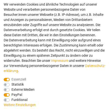
Wir verwenden Cookies und ähnliche Technologien auf unserer
Impressum
Website und verarbeiten personenbezogene Daten von
AGB
Besucher:innen unserer Webseite (z.B. IP-Adresse), um z.B. Inhalte
Widerrufsrecht
und Anzeigen zu personalisieren, Medien von Drittanbietern
Datenschutz
einzubinden oder Zugriffe auf unsere Website zu analysieren. Die
Vertrag widerrufen
Datenverarbeitung erfolgt erst durch gesetzte Cookies. Wir teilen
diese Daten mit Dritten, die wir in den Einstellungen benennen.
Die Datenverarbeitung kann mit Einwilligung oder aufgrund eines
Mein Konto
berechtigten Interesses erfolgen. Die Zustimmung kann erteilt oder
abgelehnt werden. Es besteht das Recht, nicht einzuwilligen und die
Anmelden
Einwilligung zu einem späteren Zeitpunkt zu ändern oder zu
Registrieren
widerrufen. Beachten Sie unser
Impressum
und weitere Hinweise
zur Verwendung personenbezogener Daten in unserer
Daten­schutz­
erklärung
.
Bezahlung und Versand
Essenziell
Statistik
Wir bieten Ihnen viele Möglichkeiten einer sicheren Bezahlung.
Externe Medien
PayPal
Funktional
Weitere Einstellungen