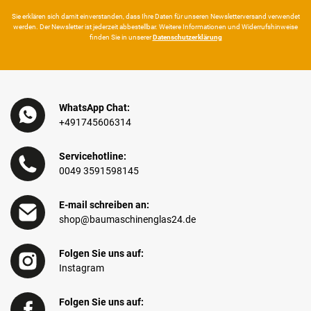
Sie erklären sich damit ein­ver­standen, dass Ihre Da­ten für unseren News­letter­versand ver­wen­det
werden. Der News­letter ist jeder­zeit ab­bestel­lbar. Weitere Infor­mationen und Wider­rufshin­weise
finden Sie in unserer
Daten­schutz­erklärung
WhatsApp Chat:
+491745606314
Servicehotline:
0049 3591598145
E-mail schreiben an:
shop@baumaschinenglas24.de
Folgen Sie uns auf:
Instagram
Folgen Sie uns auf: