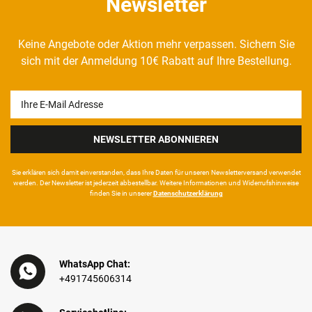
Newsletter
Keine Angebote oder Aktion mehr verpassen. Sichern Sie
sich mit der Anmeldung 10€ Rabatt auf Ihre Bestellung.
Newsletter
Honig
NEWSLETTER ABONNIEREN
Sie erklären sich damit ein­ver­standen, dass Ihre Da­ten für unseren News­letter­versand ver­wen­det
werden. Der News­letter ist jeder­zeit ab­bestel­lbar. Weitere Infor­mationen und Wider­rufshin­weise
finden Sie in unserer
Daten­schutz­erklärung
WhatsApp Chat:
+491745606314