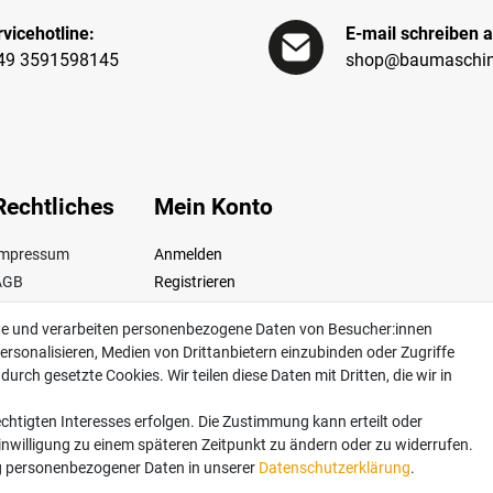
vicehotline:
E-mail schreiben a
49 3591598145
shop@baumaschin
Rechtliches
Mein Konto
Impressum
Anmelden
AGB
Registrieren
iderrufsrecht
te und verarbeiten personenbezogene Daten von Besucher:innen
Datenschutz
ersonalisieren, Medien von Drittanbietern einzubinden oder Zugriffe
ertrag widerrufen
urch gesetzte Cookies. Wir teilen diese Daten mit Dritten, die wir in
chtigten Interesses erfolgen. Die Zustimmung kann erteilt oder
Einwilligung zu einem späteren Zeitpunkt zu ändern oder zu widerrufen.
dkosten. Lieferung innerhalb Deutschlands. Änderungen und Irrtümer vorbehalten. Ab
 personenbezogener Daten in unserer
Daten­schutz­erklärung
.