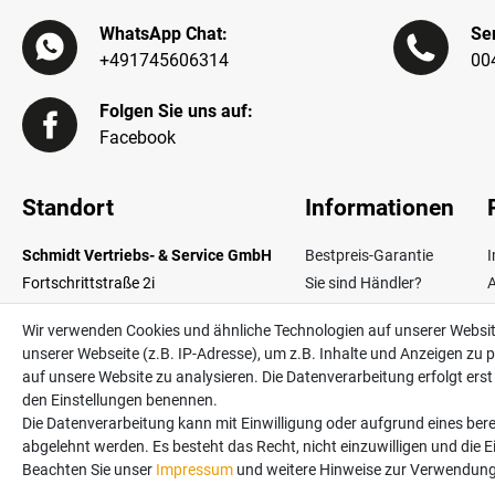
WhatsApp Chat:
Ser
+491745606314
00
Folgen Sie uns auf:
Facebook
Standort
Informationen
Schmidt Vertriebs- & Service GmbH
Bestpreis-Garantie
Fortschrittstraße 2i
Sie sind Händler?
02692 Obergurig OT Singwitz
Zahlungsarten
W
Wir verwenden Cookies und ähnliche Technologien auf unserer Websi
Germany
Lieferinformationen
unserer Webseite (z.B. IP-Adresse), um z.B. Inhalte und Anzeigen zu p
Über uns
V
auf unsere Website zu analysieren. Die Datenverarbeitung erfolgt erst d
Kontakt
den Einstellungen benennen.
Die Datenverarbeitung kann mit Einwilligung oder aufgrund eines bere
abgelehnt werden. Es besteht das Recht, nicht einzuwilligen und die 
Alle Preise in Euro und inkl. der gesetzlichen Mehrwertsteuer ggf. zzgl. Versan
Beachten Sie unser
Impressum
und weitere Hinweise zur Verwendung
©2026 Schmidt Vertriebs- & Service GmbH / powered by
createyourtemplate