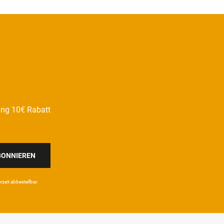
ung 10€ Rabatt
BONNIEREN
eit ab­bestel­lbar.