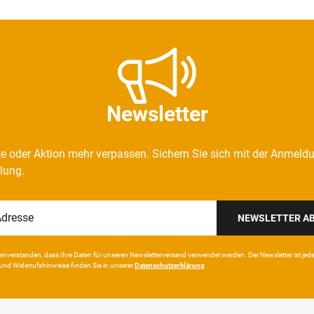
Newsletter
e oder Aktion mehr verpassen. Sichern Sie sich mit der Anmeld
llung.
NEWSLETTER A
in­ver­standen, dass Ihre Da­ten für unseren News­letter­versand ver­wen­det werden. Der News­letter ist jeder­z
und Wider­rufshin­weise finden Sie in unserer
Daten­schutz­erklärung