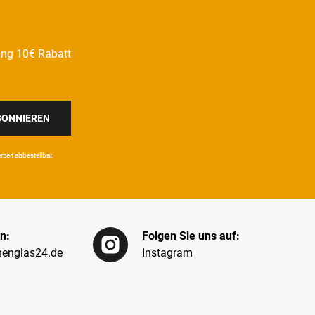
ung 10€ Rabatt
BONNIEREN
eit ab­bestel­lbar.
n:
Folgen Sie uns auf:
englas24.de
Instagram