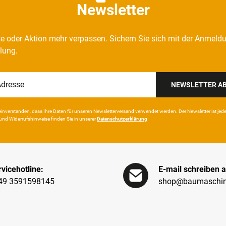
Newsletter
e oder Aktion mehr verpassen. Sichern Sie sich mit der Anmeld
llung.
NEWSLETTER A
in­ver­standen, dass Ihre Da­ten für unseren News­letter­versand ver­wen­det werden. Der News­letter ist jeder­z
und Wider­rufshin­weise finden Sie in unserer
Daten­schutz­erklärung
vicehotline:
E-mail schreiben a
49 3591598145
shop@baumaschin