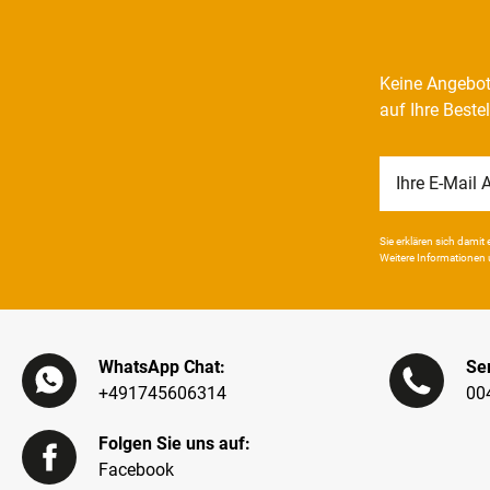
Keine Angebot
auf Ihre Beste
Newsletter
Honig
Sie erklären sich damit e
Weitere Infor­mationen 
WhatsApp Chat:
Ser
+491745606314
00
Folgen Sie uns auf:
Facebook