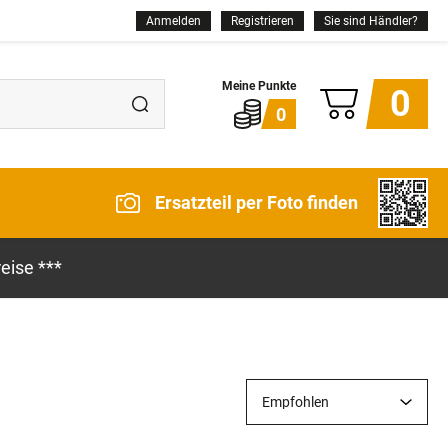
Anmelden
Registrieren
Sie sind Händler?
0
0
Ersatzteil per Foto finden
eise ***