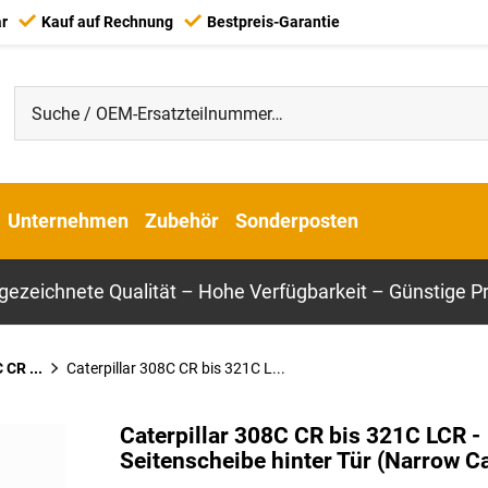
ar
Kauf auf Rechnung
Bestpreis-Garantie
Unternehmen
Zubehör
Sonderposten
gezeichnete Qualität – Hohe Verfügbarkeit – Günstige Pr
 CR ...
Caterpillar 308C CR bis 321C L...
Caterpillar 308C CR bis 321C LCR -
Seitenscheibe hinter Tür (Narrow C