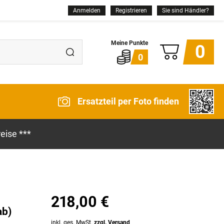
Anmelden
Registrieren
Sie sind Händler?
0
0
Ersatzteil per Foto finden
eise ***
218,00 €
ab)
inkl. ges. MwSt.
zzgl. Versand