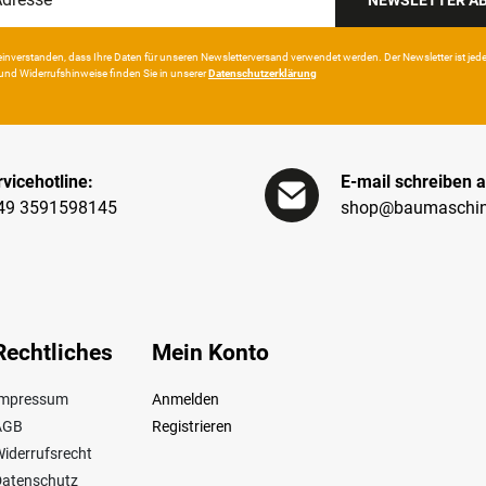
in­ver­standen, dass Ihre Da­ten für unseren News­letter­versand ver­wen­det werden. Der News­letter ist jeder­z
und Wider­rufshin­weise finden Sie in unserer
Daten­schutz­erklärung
vicehotline:
E-mail schreiben a
49 3591598145
shop@baumaschin
Rechtliches
Mein Konto
Impressum
Anmelden
AGB
Registrieren
iderrufsrecht
Datenschutz