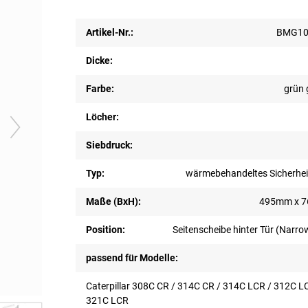
Artikel-Nr.:
BMG10
Dicke:
Farbe:
grün 
Löcher:
Siebdruck:
Typ:
wärmebehandeltes Sicherhei
Maße (BxH):
495mm x 
Position:
Seitenscheibe hinter Tür (Narro
passend für Modelle:
Caterpillar 308C CR / 314C CR / 314C LCR / 312C L
321C LCR