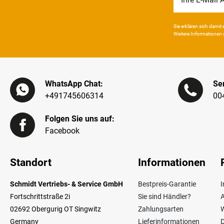
Honig
Sie erklären sich damit e
Weitere Infor­mationen 
WhatsApp Chat:
Ser
+491745606314
00
Folgen Sie uns auf:
Facebook
Standort
Informationen
Schmidt Vertriebs- & Service GmbH
Bestpreis-Garantie
Fortschrittstraße 2i
Sie sind Händler?
02692 Obergurig OT Singwitz
Zahlungsarten
W
Germany
Lieferinformationen