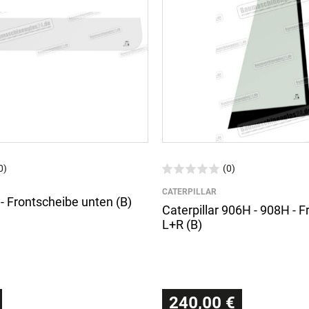
0)
(0)
CATERPILLAR
- Frontscheibe unten (B)
Caterpillar 906H - 908H - 
L+R (B)
240,00 €