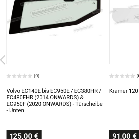
(0)
(
Volvo EC140E bis EC950E / EC380HR /
Kramer 120 
EC480EHR (2014 ONWARDS) &
EC950F (2020 ONWARDS) - Türscheibe
- Unten
125,00 €
91,00 €