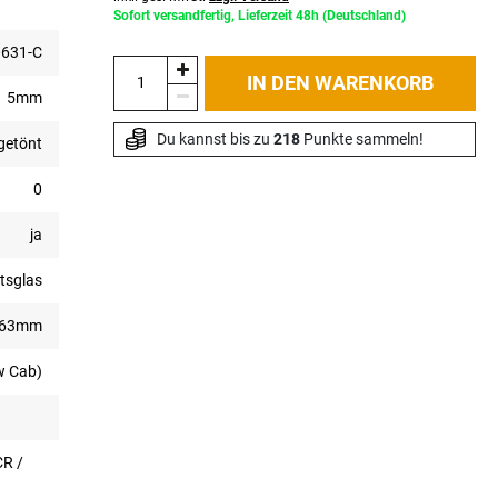
Sofort versandfertig, Lieferzeit 48h (Deutschland)
631-C
IN DEN WARENKORB
5mm
Du kannst bis zu 
218
 Punkte sammeln!
getönt
0
ja
tsglas
763mm
w Cab)
CR /