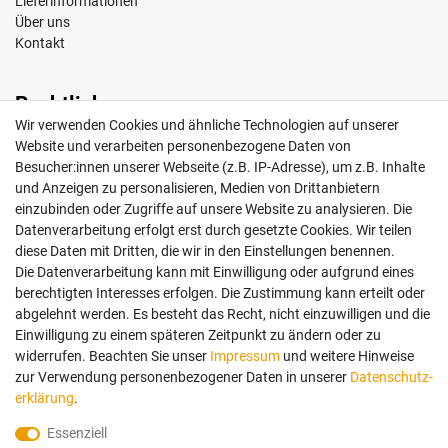
Lieferinformationen
Über uns
Kontakt
Rechtliches
Wir verwenden Cookies und ähnliche Technologien auf unserer
Impressum
Website und verarbeiten personenbezogene Daten von
AGB
Besucher:innen unserer Webseite (z.B. IP-Adresse), um z.B. Inhalte
Widerrufsrecht
und Anzeigen zu personalisieren, Medien von Drittanbietern
Datenschutz
einzubinden oder Zugriffe auf unsere Website zu analysieren. Die
Vertrag widerrufen
Datenverarbeitung erfolgt erst durch gesetzte Cookies. Wir teilen
diese Daten mit Dritten, die wir in den Einstellungen benennen.
Die Datenverarbeitung kann mit Einwilligung oder aufgrund eines
Mein Konto
berechtigten Interesses erfolgen. Die Zustimmung kann erteilt oder
abgelehnt werden. Es besteht das Recht, nicht einzuwilligen und die
Anmelden
Einwilligung zu einem späteren Zeitpunkt zu ändern oder zu
Registrieren
widerrufen. Beachten Sie unser
Impressum
und weitere Hinweise
zur Verwendung personenbezogener Daten in unserer
Daten­schutz­
erklärung
.
Bezahlung und Versand
Essenziell