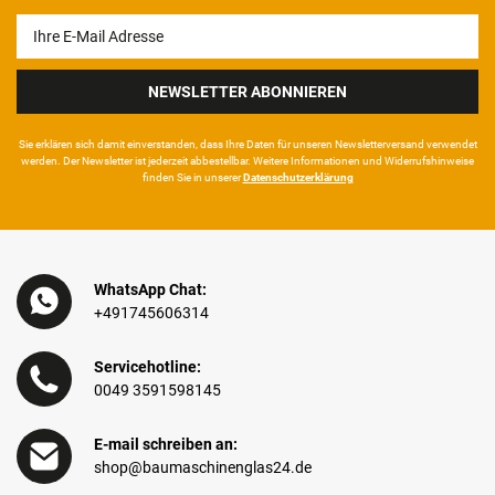
Newsletter
Honig
NEWSLETTER ABONNIEREN
Sie erklären sich damit ein­ver­standen, dass Ihre Da­ten für unseren News­letter­versand ver­wen­det
werden. Der News­letter ist jeder­zeit ab­bestel­lbar. Weitere Infor­mationen und Wider­rufshin­weise
finden Sie in unserer
Daten­schutz­erklärung
WhatsApp Chat:
+491745606314
Servicehotline:
0049 3591598145
E-mail schreiben an:
shop@baumaschinenglas24.de