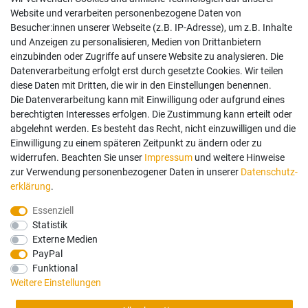
Impressum
Website und verarbeiten personenbezogene Daten von
AGB
Besucher:innen unserer Webseite (z.B. IP-Adresse), um z.B. Inhalte
Widerrufsrecht
und Anzeigen zu personalisieren, Medien von Drittanbietern
Datenschutz
einzubinden oder Zugriffe auf unsere Website zu analysieren. Die
Vertrag widerrufen
Datenverarbeitung erfolgt erst durch gesetzte Cookies. Wir teilen
diese Daten mit Dritten, die wir in den Einstellungen benennen.
Die Datenverarbeitung kann mit Einwilligung oder aufgrund eines
Mein Konto
berechtigten Interesses erfolgen. Die Zustimmung kann erteilt oder
abgelehnt werden. Es besteht das Recht, nicht einzuwilligen und die
Anmelden
Einwilligung zu einem späteren Zeitpunkt zu ändern oder zu
Registrieren
widerrufen. Beachten Sie unser
Impressum
und weitere Hinweise
zur Verwendung personenbezogener Daten in unserer
Daten­schutz­
erklärung
.
Bezahlung und Versand
Essenziell
Statistik
Wir bieten Ihnen viele Möglichkeiten einer sicheren Bezahlung.
Externe Medien
PayPal
Funktional
Weitere Einstellungen
Alle Preise in Euro und inkl. der gesetzlichen Mehrwertsteuer ggf. zzgl.