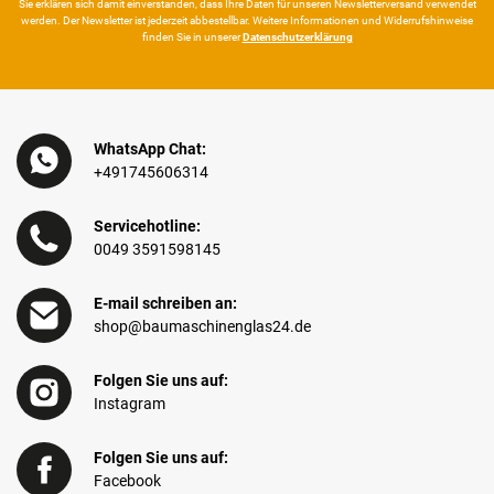
Sie erklären sich damit ein­ver­standen, dass Ihre Da­ten für unseren News­letter­versand ver­wen­det
werden. Der News­letter ist jeder­zeit ab­bestel­lbar. Weitere Infor­mationen und Wider­rufshin­weise
finden Sie in unserer
Daten­schutz­erklärung
WhatsApp Chat:
+491745606314
Servicehotline:
0049 3591598145
E-mail schreiben an:
shop@baumaschinenglas24.de
Folgen Sie uns auf:
Instagram
Folgen Sie uns auf:
Facebook