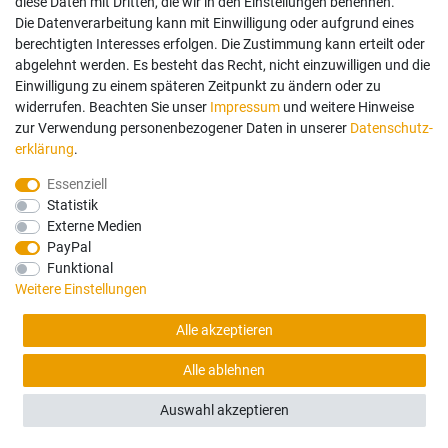
163,00 €
diese Daten mit Dritten, die wir in den Einstellungen benennen.
Die Datenverarbeitung kann mit Einwilligung oder aufgrund eines
berechtigten Interesses erfolgen. Die Zustimmung kann erteilt oder
Sofort versandfertig, Lieferzeit 48h (Deutschland)
abgelehnt werden. Es besteht das Recht, nicht einzuwilligen und die
Einwilligung zu einem späteren Zeitpunkt zu ändern oder zu
widerrufen. Beachten Sie unser
Impressum
und weitere Hinweise
zur Verwendung personenbezogener Daten in unserer
Daten­schutz­
erklärung
.
Essenziell
Statistik
Externe Medien
PayPal
Funktional
Weitere Einstellungen
Alle akzeptieren
Alle ablehnen
FILTER
Auswahl akzeptieren