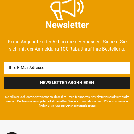
Newsletter
Keine Angebote oder Aktion mehr verpassen. Sichern Sie
sich mit der Anmeldung 10€ Rabatt auf Ihre Bestellung.
Newsletter
Honig
NEWSLETTER ABONNIEREN
Sie erklären sich damit ein­ver­standen, dass Ihre Da­ten für unseren News­letter­versand ver­wen­det
werden. Der News­letter ist jeder­zeit ab­bestel­lbar. Weitere Infor­mationen und Wider­rufshin­weise
finden Sie in unserer
Daten­schutz­erklärung