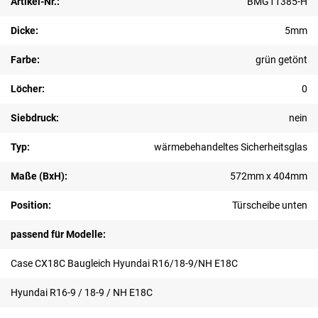
Artikel-Nr.:
BMG11385-H
Dicke:
5mm
Farbe:
grün getönt
Löcher:
0
Siebdruck:
nein
Typ:
wärmebehandeltes Sicherheitsglas
Maße (BxH):
572mm x 404mm
Position:
Türscheibe unten
passend für Modelle:
Case CX18C Baugleich Hyundai R16/18-9/NH E18C
Hyundai R16-9 / 18-9 / NH E18C