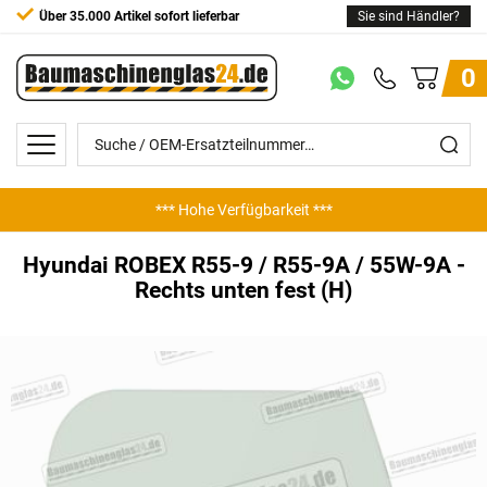
Über 35.000 Artikel sofort lieferbar
Sie sind Händler?
0
*** Hohe Verfügbarkeit ***
*** Günstige Preise ***
Hyundai ROBEX R55-9 / R55-9A / 55W-9A -
Rechts unten fest (H)