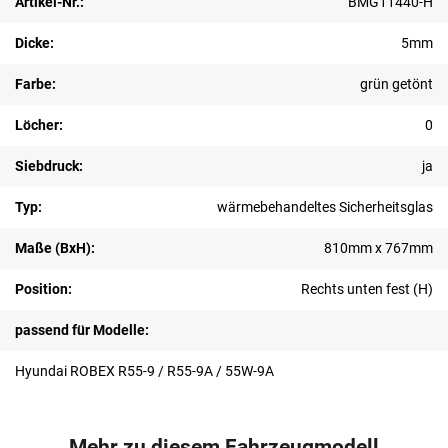
Artikel-Nr.:
BMG11440-H
Dicke:
5mm
Farbe:
grün getönt
Löcher:
0
Siebdruck:
ja
Typ:
wärmebehandeltes Sicherheitsglas
Maße (BxH):
810mm x 767mm
Position:
Rechts unten fest (H)
passend für Modelle:
Hyundai ROBEX R55-9 / R55-9A / 55W-9A
Mehr zu diesem Fahrzeugmodell