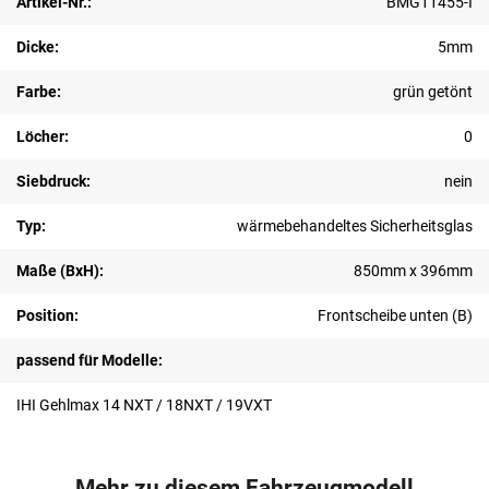
Artikel-Nr.:
BMG11455-I
Dicke:
5mm
Farbe:
grün getönt
Löcher:
0
Siebdruck:
nein
Typ:
wärmebehandeltes Sicherheitsglas
Maße (BxH):
850mm x 396mm
Position:
Frontscheibe unten (B)
passend für Modelle:
IHI Gehlmax 14 NXT / 18NXT / 19VXT
Mehr zu diesem Fahrzeugmodell