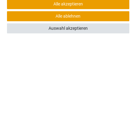
Alle akzeptieren
(0)
Alle ablehnen
Bobcat E20 - Frontscheibe unten
Auswahl akzeptieren
110,00 €
Sofort versandfertig, Lieferzeit 48h (Deutschland)