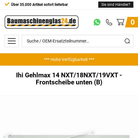
Über 35.000 Artikel sofort lieferbar
Sie sind Händler?
0
*** Hohe Verfügbarkeit ***
*** Günstige Preise ***
Ihi Gehlmax 14 NXT/18NXT/19VXT -
Frontscheibe unten (B)