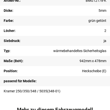
Artikel-Nr.:
BMG12178-K
Dicke:
5mm
Farbe:
grün getönt
Löcher:
2
Siebdruck:
ja
Typ:
wärmebehandeltes Sicherheitsglas
Maße (BxH):
942mm x 478mm
Position:
Heckscheibe (E)
passend für Modelle:
Kramer 250/350/348 / 5035(348-01)
Mehr zu diesem Fahrzeugmodell