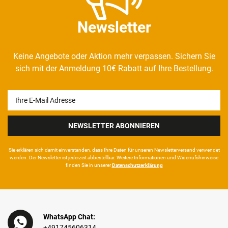
Newsletter
Keine Angebote oder Aktion mehr verpassen. Sichern Sie
sich mit der Anmeldung 10€ Rabatt auf Ihre Bestellung.
Newsletter
Honig
NEWSLETTER ABONNIEREN
Sie erklären sich damit ein­ver­standen, dass Ihre Da­ten für unseren News­letter­versand ver­wen­det
werden. Der News­letter ist jeder­zeit ab­bestel­lbar. Weitere Infor­mationen und Wider­rufshin­weise
finden Sie in unserer
Daten­schutz­erklärung
WhatsApp Chat:
+491745606314