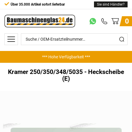
Über 35.000 Artikel sofort lieferbar
Sie sind Händler?
0
*** Hohe Verfügbarkeit ***
*** Günstige Preise ***
Kramer 250/350/348/5035 - Heckscheibe
(E)