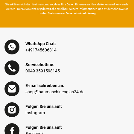
Sie erklären sich damit ein­ver­standen, dass Ihre Da­ten für unseren News­letter­versand ver­wen­det
werden. Der News­letter ist jeder­zeit ab­bestel­lbar. Weitere Infor­mationen und Wider­rufshin­weise
finden Sie in unserer
Daten­schutz­erklärung
WhatsApp Chat:
+491745606314
Servicehotline:
0049 3591598145
E-mail schreiben an:
shop@baumaschinenglas24.de
Folgen Sie uns auf:
Instagram
Folgen Sie uns auf:
Facebook