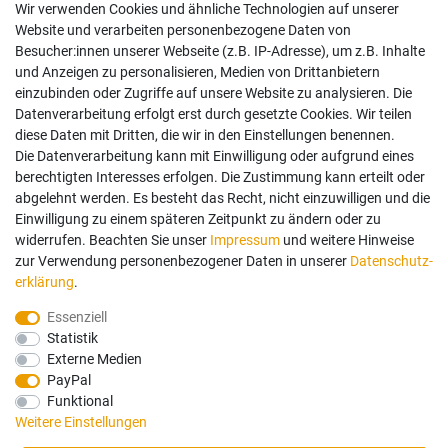
Wir verwenden Cookies und ähnliche Technologien auf unserer
Impressum
Website und verarbeiten personenbezogene Daten von
AGB
Besucher:innen unserer Webseite (z.B. IP-Adresse), um z.B. Inhalte
Widerrufsrecht
und Anzeigen zu personalisieren, Medien von Drittanbietern
Datenschutz
einzubinden oder Zugriffe auf unsere Website zu analysieren. Die
Vertrag widerrufen
Datenverarbeitung erfolgt erst durch gesetzte Cookies. Wir teilen
diese Daten mit Dritten, die wir in den Einstellungen benennen.
Die Datenverarbeitung kann mit Einwilligung oder aufgrund eines
Mein Konto
berechtigten Interesses erfolgen. Die Zustimmung kann erteilt oder
abgelehnt werden. Es besteht das Recht, nicht einzuwilligen und die
Anmelden
Einwilligung zu einem späteren Zeitpunkt zu ändern oder zu
Registrieren
widerrufen. Beachten Sie unser
Impressum
und weitere Hinweise
zur Verwendung personenbezogener Daten in unserer
Daten­schutz­
erklärung
.
Bezahlung und Versand
Essenziell
Statistik
Wir bieten Ihnen viele Möglichkeiten einer sicheren Bezahlung.
Externe Medien
PayPal
Funktional
Weitere Einstellungen