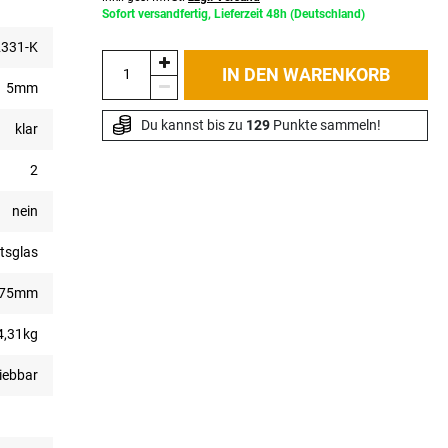
Sofort versandfertig, Lieferzeit 48h (Deutschland)
331-K
IN DEN WARENKORB
5mm
Du kannst bis zu 
129
 Punkte sammeln!
klar
2
nein
tsglas
775mm
4,31kg
hiebbar