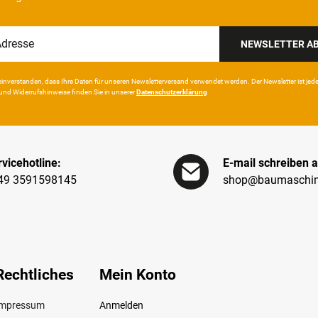
NEWSLETTER A
in­ver­standen, dass Ihre Da­ten für unseren News­letter­versand ver­wen­det werden. Der News­letter ist jeder­z
und Wider­rufshin­weise finden Sie in unserer
Daten­schutz­erklärung
vicehotline:
E-mail schreiben a
49 3591598145
shop@baumaschin
Rechtliches
Mein Konto
Impressum
Anmelden