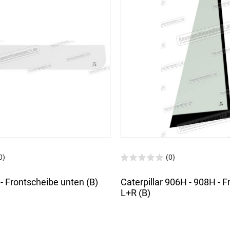
0)
(0)
- Frontscheibe unten (B)
Caterpillar 906H - 908H - 
L+R (B)