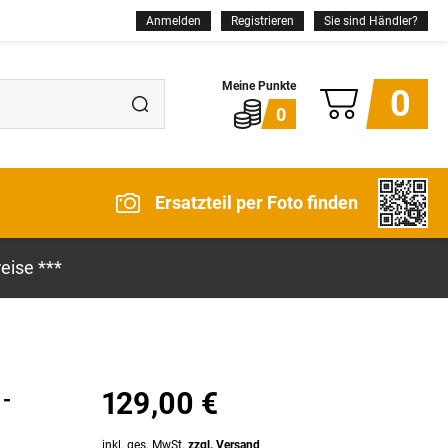
Anmelden
Registrieren
Sie sind Händler?
0
0
Ersatzteil per Foto finden
eise ***
129,00 €
 -
inkl. ges. MwSt.
zzgl. Versand