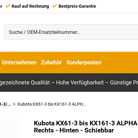
ar
Kauf auf Rechnung
Bestpreis-Garantie
Unternehmen
Zubehör
Sonderposten
gezeichnete Qualität – Hohe Verfügbarkeit – Günstige Pr
-3/...
Kubota KX61-3 bis KX161-3 ALPH...
Kubota KX61-3 bis KX161-3 ALPHA
Rechts - Hinten - Schiebbar