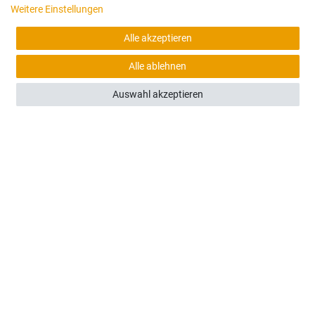
Weitere Einstellungen
Alle akzeptieren
Alle ablehnen
(0)
Auswahl akzeptieren
Kramer 120 - Frontscheibe unten (B)
91,00 €
Sofort versandfertig, Lieferzeit 48h (Deutschland)