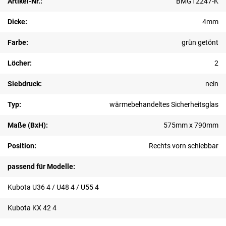
Artikel-Nr.:
BMG12247-K
Dicke:
4mm
Farbe:
grün getönt
Löcher:
2
Siebdruck:
nein
Typ:
wärmebehandeltes Sicherheitsglas
Maße (BxH):
575mm x 790mm
Position:
Rechts vorn schiebbar
passend für Modelle:
Kubota U36 4 / U48 4 / U55 4
Kubota KX 42 4