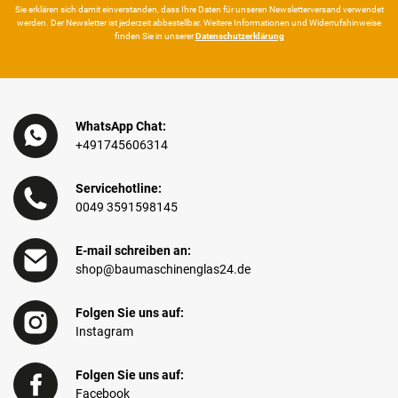
Sie erklären sich damit ein­ver­standen, dass Ihre Da­ten für unseren News­letter­versand ver­wen­det
werden. Der News­letter ist jeder­zeit ab­bestel­lbar. Weitere Infor­mationen und Wider­rufshin­weise
finden Sie in unserer
Daten­schutz­erklärung
WhatsApp Chat:
+491745606314
Servicehotline:
0049 3591598145
E-mail schreiben an:
shop@baumaschinenglas24.de
Folgen Sie uns auf:
Instagram
Folgen Sie uns auf:
Facebook