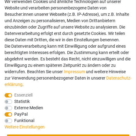
Wir verwenden Cookies und ähnliche Technologien auf unserer
Impressum
Website und verarbeiten personenbezogene Daten von
AGB
Besucher:innen unserer Webseite (z.B. IP-Adresse), um z.B. Inhalte
Widerrufsrecht
und Anzeigen zu personalisieren, Medien von Drittanbietern
Datenschutz
einzubinden oder Zugriffe auf unsere Website zu analysieren. Die
Vertrag widerrufen
Datenverarbeitung erfolgt erst durch gesetzte Cookies. Wir teilen
diese Daten mit Dritten, die wir in den Einstellungen benennen.
Die Datenverarbeitung kann mit Einwilligung oder aufgrund eines
Mein Konto
berechtigten Interesses erfolgen. Die Zustimmung kann erteilt oder
abgelehnt werden. Es besteht das Recht, nicht einzuwilligen und die
Anmelden
Einwilligung zu einem späteren Zeitpunkt zu ändern oder zu
Registrieren
widerrufen. Beachten Sie unser
Impressum
und weitere Hinweise
zur Verwendung personenbezogener Daten in unserer
Daten­schutz­
erklärung
.
Bezahlung und Versand
Essenziell
Statistik
Wir bieten Ihnen viele Möglichkeiten einer sicheren Bezahlung.
Externe Medien
PayPal
Funktional
Weitere Einstellungen