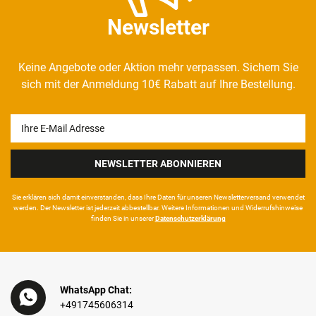
Newsletter
Keine Angebote oder Aktion mehr verpassen. Sichern Sie
sich mit der Anmeldung 10€ Rabatt auf Ihre Bestellung.
Newsletter
Honig
NEWSLETTER ABONNIEREN
Sie erklären sich damit ein­ver­standen, dass Ihre Da­ten für unseren News­letter­versand ver­wen­det
werden. Der News­letter ist jeder­zeit ab­bestel­lbar. Weitere Infor­mationen und Wider­rufshin­weise
finden Sie in unserer
Daten­schutz­erklärung
WhatsApp Chat:
+491745606314