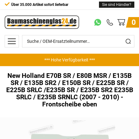
Über 35.000 Artikel sofort lieferbar
Sie sind Händler?
0
*** Hohe Verfügbarkeit ***
*** Günstige Preise ***
New Holland E70B SR / E80B MSR / E135B
SR / E135B SR2 / E150B SR / E225B SR /
E225B SRLC /E235B SR / E235B SR2 E235B
SRLC / E235B SRNLC (2007 - 2010) -
Frontscheibe oben