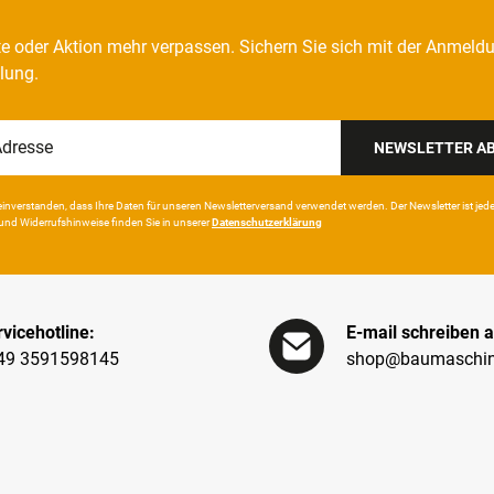
e oder Aktion mehr verpassen. Sichern Sie sich mit der Anmeld
llung.
NEWSLETTER A
in­ver­standen, dass Ihre Da­ten für unseren News­letter­versand ver­wen­det werden. Der News­letter ist jeder­z
und Wider­rufshin­weise finden Sie in unserer
Daten­schutz­erklärung
vicehotline:
E-mail schreiben a
49 3591598145
shop@baumaschin