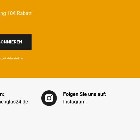
ung 10€ Rabatt
BONNIEREN
eit ab­bestel­lbar.
n:
Folgen Sie uns auf:
englas24.de
Instagram