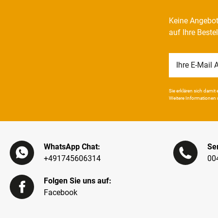
Keine Angebot
auf Ihre Beste
Newsletter
Honig
Sie erklären sich damit e
Weitere Infor­mationen 
WhatsApp Chat:
Ser
+491745606314
00
Folgen Sie uns auf:
Facebook