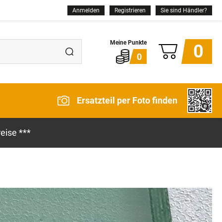
Anmelden
Registrieren
Sie sind Händler?
0
0
Ersatzteil per Foto finden
eise ***