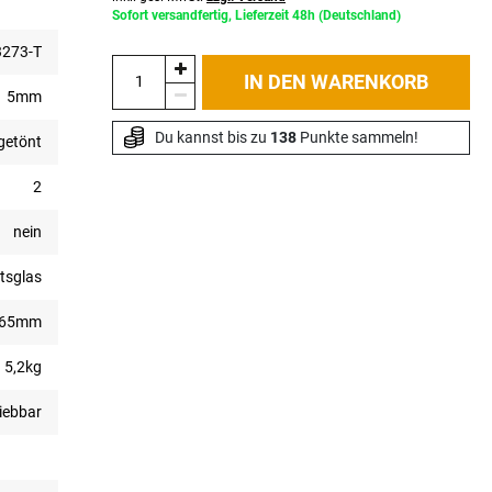
Sofort versandfertig, Lieferzeit 48h (Deutschland)
273-T
IN DEN WARENKORB
5mm
Du kannst bis zu 
138
 Punkte sammeln!
getönt
2
nein
tsglas
865mm
5,2kg
hiebbar