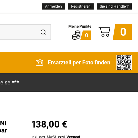
Anmelden
Registrieren
Sie sind Händler?
0
0
Ersatzteil per Foto finden
eise ***
138,00 €
INI
bar
inkl. ges. MwSt.
zzgl. Versand