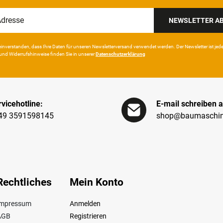
NEWSLETTER A
in­ver­standen, dass Ihre Da­ten für unseren News­letter­versand ver­wen­det werden. Der News­letter ist jeder­z
und Wider­rufshin­weise finden Sie in unserer
Daten­schutz­erklärung
vicehotline:
E-mail schreiben a
49 3591598145
shop@baumaschin
Rechtliches
Mein Konto
Impressum
Anmelden
AGB
Registrieren