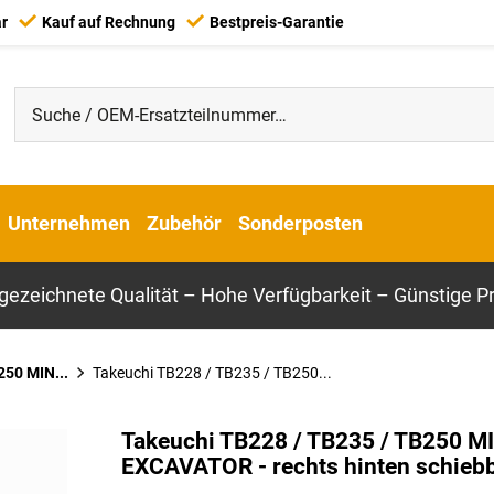
ar
Kauf auf Rechnung
Bestpreis-Garantie
Unternehmen
Zubehör
Sonderposten
gezeichnete Qualität – Hohe Verfügbarkeit – Günstige Pr
50 MIN...
Takeuchi TB228 / TB235 / TB250...
Takeuchi TB228 / TB235 / TB250 M
EXCAVATOR - rechts hinten schieb