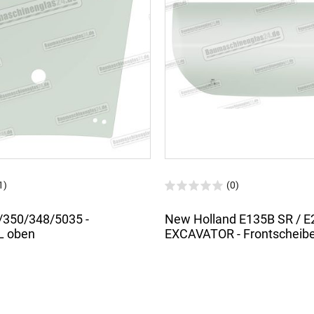
1)
(0)
/350/348/5035 -
New Holland E135B SR / E
L oben
EXCAVATOR - Frontscheibe