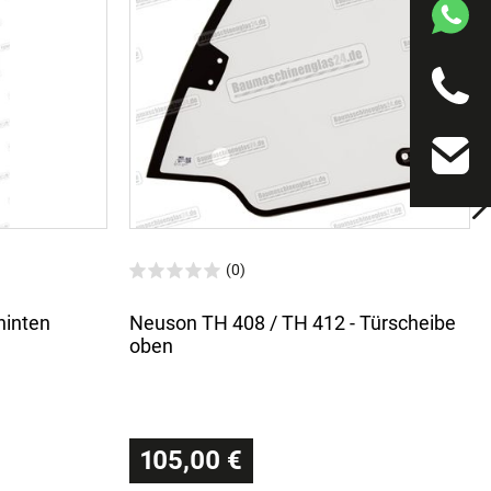
(0)
hinten
Neuson TH 408 / TH 412 - Türscheibe
oben
105,00 €