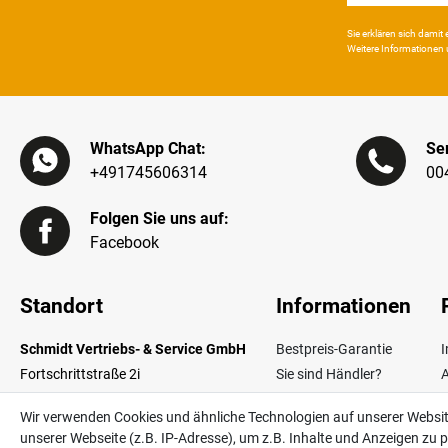
Sie erklären sich damit e
Weitere Infor­mationen 
WhatsApp Chat:
Ser
+491745606314
00
Folgen Sie uns auf:
Facebook
Standort
Informationen
Schmidt Vertriebs- & Service GmbH
Bestpreis-Garantie
Fortschrittstraße 2i
Sie sind Händler?
02692 Obergurig OT Singwitz
Zahlungsarten
W
Wir verwenden Cookies und ähnliche Technologien auf unserer Websi
Germany
Lieferinformationen
unserer Webseite (z.B. IP-Adresse), um z.B. Inhalte und Anzeigen zu p