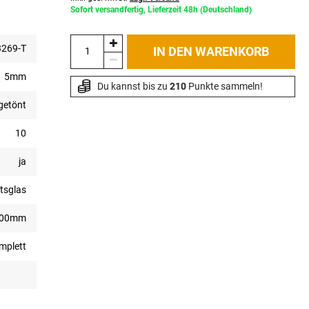
Sofort versandfertig, Lieferzeit 48h (Deutschland)
269-T
IN DEN WARENKORB
5mm
Du kannst bis zu 
210
 Punkte sammeln!
getönt
10
ja
tsglas
500mm
mplett