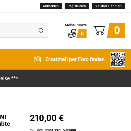
Anmelden
Registrieren
Sie sind Händler?
0
0
Ersatzteil per Foto finden
eise ***
210,00 €
INI
ubte
inkl. ges. MwSt.
zzgl. Versand