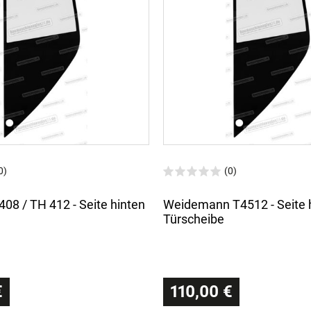
0)
(0)
08 / TH 412 - Seite hinten
Weidemann T4512 - Seite 
Türscheibe
€
110,00 €