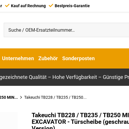
ar
Kauf auf Rechnung
Bestpreis-Garantie
Unternehmen
Zubehör
Sonderposten
gezeichnete Qualität – Hohe Verfügbarkeit – Günstige Pr
50 MIN...
Takeuchi TB228 / TB235 / TB250...
Takeuchi TB228 / TB235 / TB250 M
EXCAVATOR - Türscheibe (geschra
Version)