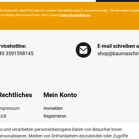
in­ver­standen, dass Ihre Da­ten für unseren News­letter­versand ver­wen­det werden. Der News­letter ist jeder­z
und Wider­rufshin­weise finden Sie in unserer
Daten­schutz­erklärung
vicehotline:
E-mail schreiben a
49 3591598145
shop@baumaschin
Rechtliches
Mein Konto
Impressum
Anmelden
AGB
Registrieren
iderrufsrecht
te und verarbeiten personenbezogene Daten von Besucher:innen
Datenschutz
ersonalisieren, Medien von Drittanbietern einzubinden oder Zugriffe