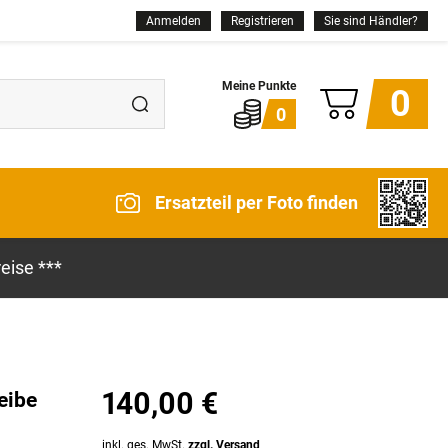
Anmelden
Registrieren
Sie sind Händler?
0
0
Ersatzteil per Foto finden
eise ***
140,00 €
eibe
inkl. ges. MwSt.
zzgl. Versand