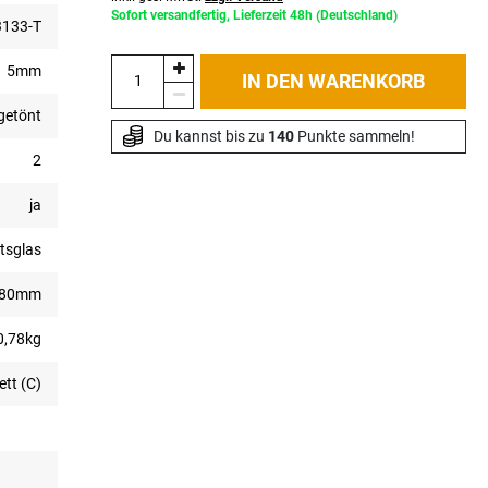
Sofort versandfertig, Lieferzeit 48h (Deutschland)
133-T
5mm
IN DEN WARENKORB
getönt
Du kannst bis zu 
140
 Punkte sammeln!
2
ja
tsglas
380mm
0,78kg
ett (C)