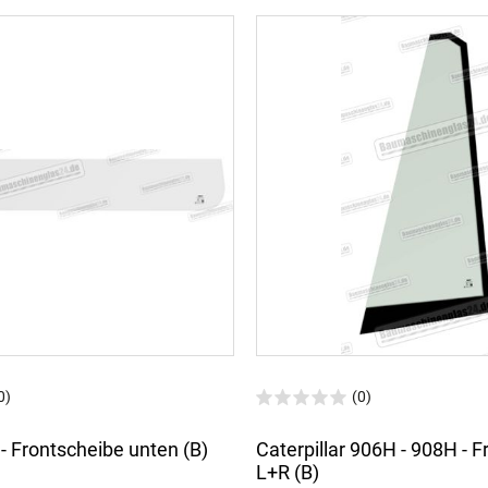
0)
(0)
- Frontscheibe unten (B)
Caterpillar 906H - 908H - 
L+R (B)