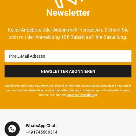
Newsletter
Keine Angebote oder Aktion mehr verpassen. Sichern Sie
sich mit der Anmeldung 10€ Rabatt auf Ihre Bestellung.
Newsletter
Honig
NEWSLETTER ABONNIEREN
Sie erklären sich damit ein­ver­standen, dass Ihre Da­ten für unseren News­letter­versand ver­wen­det
werden. Der News­letter ist jeder­zeit ab­bestel­lbar. Weitere Infor­mationen und Wider­rufshin­weise
finden Sie in unserer
Daten­schutz­erklärung
WhatsApp Chat:
+491745606314