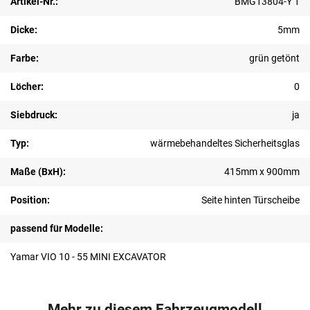
Artikel-Nr.:
BMG13804-Y 1
Dicke:
5mm
Farbe:
grün getönt
Löcher:
0
Siebdruck:
ja
Typ:
wärmebehandeltes Sicherheitsglas
Maße (BxH):
415mm x 900mm
Position:
Seite hinten Türscheibe
passend für Modelle:
Yamar VIO 10 - 55 MINI EXCAVATOR
Mehr zu diesem Fahrzeugmodell