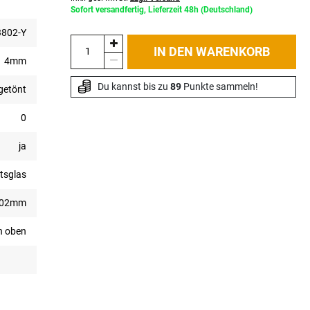
Sofort versandfertig, Lieferzeit 48h (Deutschland)
802-Y
IN DEN WARENKORB
4mm
Du kannst bis zu 
89
 Punkte sammeln!
getönt
0
ja
tsglas
902mm
rn oben