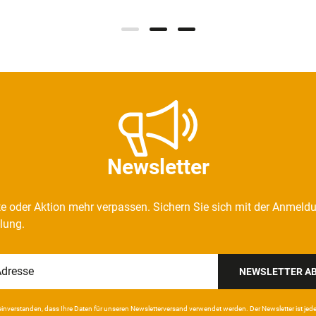
Newsletter
e oder Aktion mehr verpassen. Sichern Sie sich mit der Anmeld
llung.
NEWSLETTER A
in­ver­standen, dass Ihre Da­ten für unseren News­letter­versand ver­wen­det werden. Der News­letter ist jeder­z