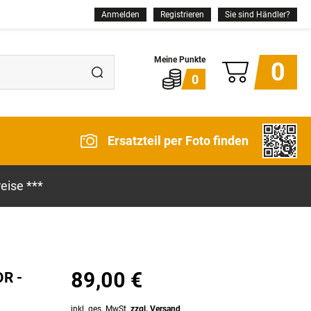
Anmelden
Registrieren
Sie sind Händler?
0
0
Ersatzteil per Foto finden
eise ***
89,00 €
OR -
inkl. ges. MwSt.
zzgl. Versand