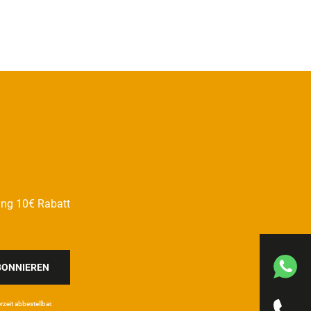
ung 10€ Rabatt
BONNIEREN
eit ab­bestel­lbar.