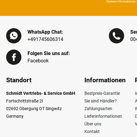
Weitere Infor­mationen 
WhatsApp Chat:
Ser
+491745606314
00
Folgen Sie uns auf:
Facebook
Standort
Informationen
Schmidt Vertriebs- & Service GmbH
Bestpreis-Garantie
Fortschrittstraße 2i
Sie sind Händler?
02692 Obergurig OT Singwitz
Zahlungsarten
W
Germany
Lieferinformationen
Über uns
V
Kontakt