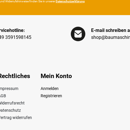
und Wider­rufshin­weise finden Sie in unserer
Daten­schutz­erklärung
vicehotline:
E-mail schreiben a
49 3591598145
shop@baumaschin
Rechtliches
Mein Konto
Impressum
Anmelden
AGB
Registrieren
iderrufsrecht
Datenschutz
ertrag widerrufen