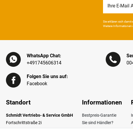
Newsletter
Honig
Sie erklären sich damit e
Weitere Infor­mationen 
WhatsApp Chat:
Ser
+491745606314
00
Folgen Sie uns auf:
Facebook
Standort
Informationen
Schmidt Vertriebs- & Service GmbH
Bestpreis-Garantie
Fortschrittstraße 2i
Sie sind Händler?
02692 Obergurig OT Singwitz
Zahlungsarten
W