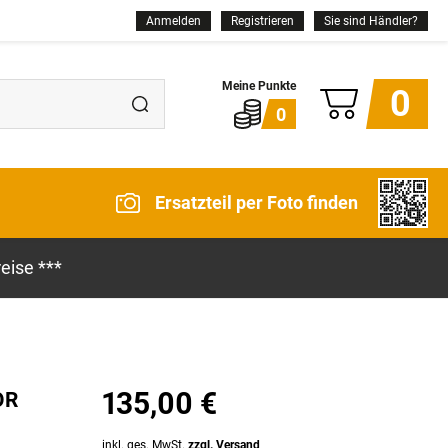
Anmelden
Registrieren
Sie sind Händler?
0
0
Ersatzteil per Foto finden
eise ***
135,00 €
OR
inkl. ges. MwSt.
zzgl. Versand