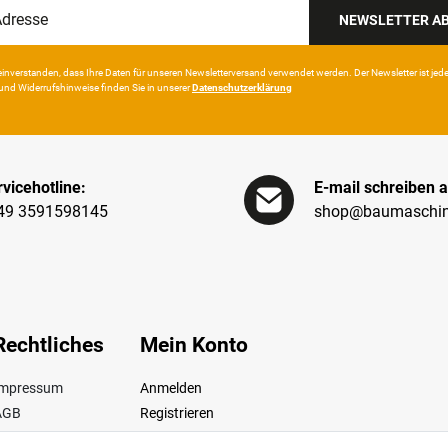
NEWSLETTER A
in­ver­standen, dass Ihre Da­ten für unseren News­letter­versand ver­wen­det werden. Der News­letter ist jeder­z
und Wider­rufshin­weise finden Sie in unserer
Daten­schutz­erklärung
vicehotline:
E-mail schreiben a
49 3591598145
shop@baumaschin
Rechtliches
Mein Konto
Impressum
Anmelden
AGB
Registrieren
iderrufsrecht