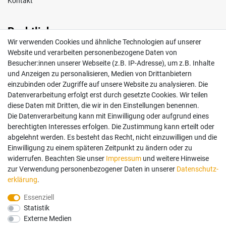
Kontakt
Rechtliches
Wir verwenden Cookies und ähnliche Technologien auf unserer
Impressum
Website und verarbeiten personenbezogene Daten von
AGB
Besucher:innen unserer Webseite (z.B. IP-Adresse), um z.B. Inhalte
Widerrufsrecht
und Anzeigen zu personalisieren, Medien von Drittanbietern
Datenschutz
einzubinden oder Zugriffe auf unsere Website zu analysieren. Die
Vertrag widerrufen
Datenverarbeitung erfolgt erst durch gesetzte Cookies. Wir teilen
diese Daten mit Dritten, die wir in den Einstellungen benennen.
Die Datenverarbeitung kann mit Einwilligung oder aufgrund eines
Mein Konto
berechtigten Interesses erfolgen. Die Zustimmung kann erteilt oder
abgelehnt werden. Es besteht das Recht, nicht einzuwilligen und die
Anmelden
Einwilligung zu einem späteren Zeitpunkt zu ändern oder zu
Registrieren
widerrufen. Beachten Sie unser
Impressum
und weitere Hinweise
zur Verwendung personenbezogener Daten in unserer
Daten­schutz­
erklärung
.
Bezahlung und Versand
Essenziell
Statistik
Wir bieten Ihnen viele Möglichkeiten einer sicheren Bezahlung.
Externe Medien