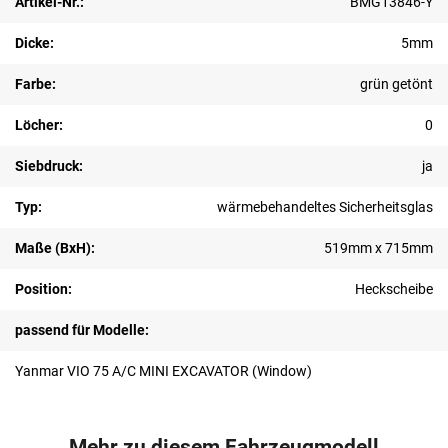
Artikel-Nr.:
BMG13846-Y
Dicke:
5mm
Farbe:
grün getönt
Löcher:
0
Siebdruck:
ja
Typ:
wärmebehandeltes Sicherheitsglas
Maße (BxH):
519mm x 715mm
Position:
Heckscheibe
passend für Modelle:
Yanmar VIO 75 A/C MINI EXCAVATOR (Window)
Mehr zu diesem Fahrzeugmodell