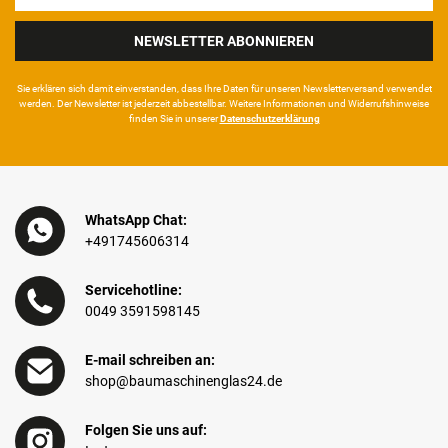
Honig
NEWSLETTER ABONNIEREN
Sie erklären sich damit ein­ver­standen, dass Ihre Da­ten für unseren News­letter­versand ver­wen­det
werden. Der News­letter ist jeder­zeit ab­bestel­lbar. Weitere Infor­mationen und Wider­rufshin­weise
finden Sie in unserer
Daten­schutz­erklärung
WhatsApp Chat:
+491745606314
Servicehotline:
0049 3591598145
E-mail schreiben an:
shop@baumaschinenglas24.de
Folgen Sie uns auf: